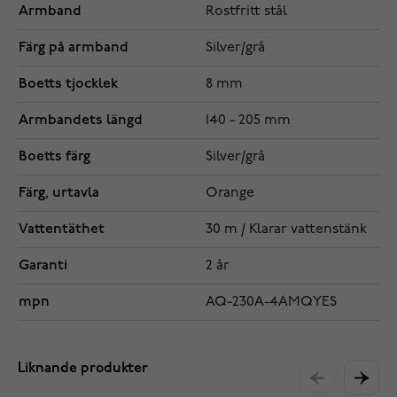
Armband
Rostfritt stål
Färg på armband
Silver/grå
Boetts tjocklek
8 mm
Armbandets längd
140 - 205 mm
Boetts färg
Silver/grå
Färg, urtavla
Orange
Vattentäthet
30 m / Klarar vattenstänk
Garanti
2 år
mpn
AQ-230A-4AMQYES
Liknande produkter