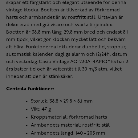
skapar ett färgstarkt och elegant utseende för denna
vintage klocka. Boetten är tillverkad av förkromad
harts och armbandet är av rostfritt stål. Urtavlan är
dekorerad med grå visare och svarta linjeindex.
Boetten är 38,8 mm lång, 29,8 mm bred och endast 8,1
mm tjock, vilket gör klockan mycket lätt och bekväm
att bära. Funktionerna inkluderar dubbeltid, stoppur,
automatisk kalender, dagliga alarm och 12/24h, datum
och veckodag. Casio Vintage AQ-230A-4AMQYES har 3
års batteritid och är vattentät till 30 m/3 atm, vilket
innebär att den är stänksäker.
Centrala funktioner:
Storlek: 38,8 × 29,8 × 8,1 mm
Vikt: 47 g
Kroppsmaterial: förkromad harts
Armbandets material: rostfritt stål
Armbandets längd: 140 - 205 mm