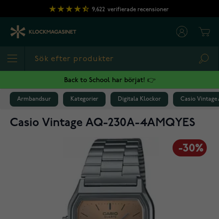
Hoppa till innehållet
9,622
verifierade recensioner
Cart
Sea
Back to School har börjat! 👉
Armbandsur
Kategorier
Digitala Klockor
Casio Vintag
Casio Vintage AQ-230A-4AMQYES
-30%