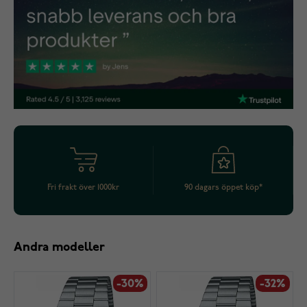
Fri frakt över 1000kr
90 dagars öppet köp*
Andra modeller
-30%
-32%