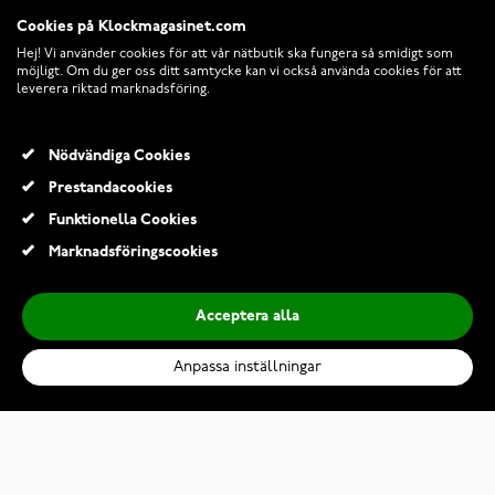
Cookies på Klockmagasinet.com
Hej! Vi använder cookies för att vår nätbutik ska fungera så smidigt som
möjligt. Om du ger oss ditt samtycke kan vi också använda cookies för att
leverera riktad marknadsföring.
Nödvändiga Cookies
Prestandacookies
© 2026 Klockmagasinet.com
Funktionella Cookies
Marknadsföringscookies
Acceptera alla
Anpassa inställningar
Chippendale fiskspade
1 639,00 Kr
2 299,00 Kr
Lägg till i kundvagn