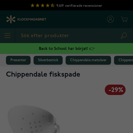
Hoppa till innehållet
9,619
verifierade recensioner
Cart
Sea
Back to School har börjat! 👉
Presenter
Silverbestick
Chippendale matsilver
Chippend
Chippendale fiskspade
-29%