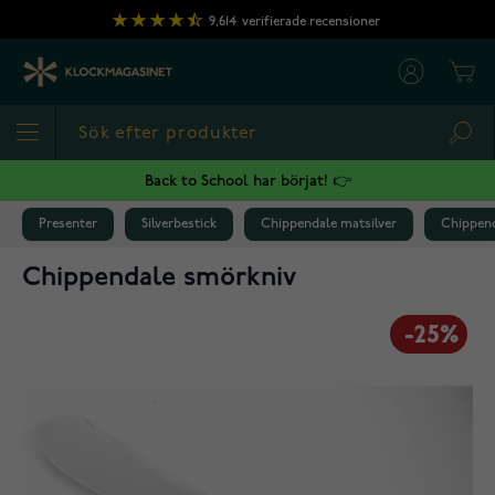
Hoppa till innehållet
9,614
verifierade recensioner
Cart
Sea
Back to School har börjat! 👉
Presenter
Silverbestick
Chippendale matsilver
Chippen
Chippendale smörkniv
-25%