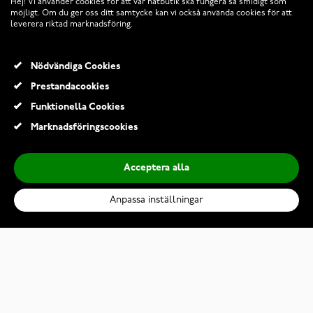
Hej! Vi använder cookies för att vår nätbutik ska fungera så smidigt som
möjligt. Om du ger oss ditt samtycke kan vi också använda cookies för att
leverera riktad marknadsföring.
Nödvändiga Cookies
Prestandacookies
Funktionella Cookies
© 2026 Klockmagasinet.com
Marknadsföringscookies
Acceptera alla
Anpassa inställningar
Chippendale smörkniv
1 309,00 Kr
1 749,00 Kr
Lägg till i kundvagn