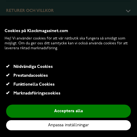
RETURER OCH VILLKOR
INFO
Cookies på Klockmagasinet.com
Hej! Vi använder cookies för att vår nätbutik ska fungera så smidigt som
möjligt. Om du ger oss ditt samtycke kan vi också använda cookies för att
leverera riktad marknadsföring.
Nödvändiga Cookies
Prestandacookies
Funktionella Cookies
Marknadsföringscookies
© 2026 Klockmagasinet.com
Acceptera alla
Citizen Eco-Drive Pro Marine BN0269-50W
5 489,00 Kr
Anpassa inställningar