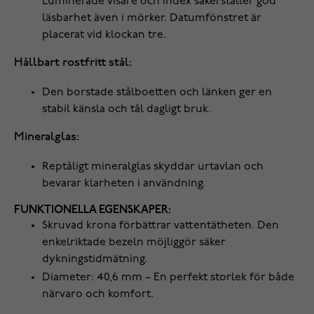
Luminerade visare och index säkerställer god
läsbarhet även i mörker. Datumfönstret är
placerat vid klockan tre.
Hållbart rostfritt stål:
Den borstade stålboetten och länken ger en
stabil känsla och tål dagligt bruk.
Mineralglas:
Reptåligt mineralglas skyddar urtavlan och
bevarar klarheten i användning.
FUNKTIONELLA EGENSKAPER:
Skruvad krona förbättrar vattentätheten. Den
enkelriktade bezeln möjliggör säker
dykningstidmätning.
Diameter: 40,6 mm – En perfekt storlek för både
närvaro och komfort.