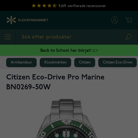
Hoppa till innehållet
9,619
verifierade recensioner
Cart
Sea
Back to School har börjat! 👉
Armbandsur
Klockmärken
Citizen
Citizen Eco-Drive
Citizen Eco-Drive Pro Marine
BN0269-50W