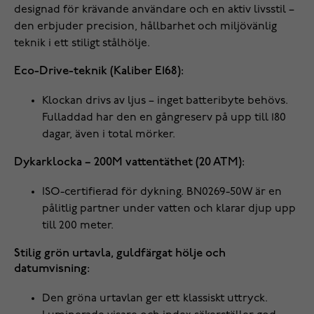
designad för krävande användare och en aktiv livsstil –
den erbjuder precision, hållbarhet och miljövänlig
teknik i ett stiligt stålhölje.
Eco-Drive-teknik (Kaliber E168):
Klockan drivs av ljus – inget batteribyte behövs.
Fulladdad har den en gångreserv på upp till 180
dagar, även i total mörker.
Dykarklocka – 200M vattentäthet (20 ATM):
ISO-certifierad för dykning. BN0269-50W är en
pålitlig partner under vatten och klarar djup upp
till 200 meter.
Stilig grön urtavla, guldfärgat hölje och
datumvisning:
Den gröna urtavlan ger ett klassiskt uttryck.