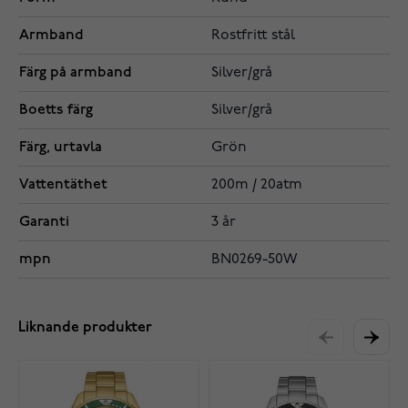
Armband
Rostfritt stål
Färg på armband
Silver/grå
Boetts färg
Silver/grå
Färg, urtavla
Grön
Vattentäthet
200m / 20atm
Garanti
3 år
mpn
BN0269-50W
Liknande produkter