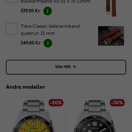
klockarmband 013 02 0 70 22mm
539.00 Kr
Tiera Classic läderarmband
ljusbrun 22 mm
249.00 Kr
VISA MER
Andra modeller
-30%
-30%