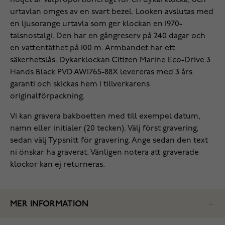
höljet är välproportionerligt för en dykarklocka, och
urtavlan omges av en svart bezel. Looken avslutas med
en ljusorange urtavla som ger klockan en 1970-
talsnostalgi. Den har en gångreserv på 240 dagar och
en vattentäthet på 100 m. Armbandet har ett
säkerhetslås. Dykarklockan Citizen Marine Eco-Drive 3
Hands Black PVD AW1765-88X levereras med 3 års
garanti och skickas hem i tillverkarens
originalförpackning.
Vi kan gravera bakboetten med till exempel datum,
namn eller initialer (20 tecken). Välj först gravering,
sedan välj Typsnitt för gravering. Ange sedan den text
ni önskar ha graverat. Vänligen notera att graverade
klockor kan ej returneras.
MER INFORMATION