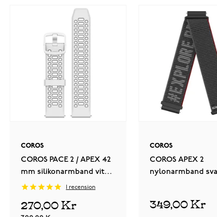
COROS
COROS
COROS PACE 2 / APEX 42
COROS APEX 2
mm silikonarmband vit
nylonarmband sva
WPACE2-WB-WHT
mm WAPX2-WB-B
1
recension
349,00 Kr
270,00 Kr