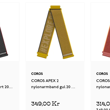
COROS
COROS
COROS APEX 2
COROS
rt 20
nylonarmband gul 20 mm
nylona
LK-N
WAPX2-WB-YEL-N
mm WA
349,00 Kr
314,