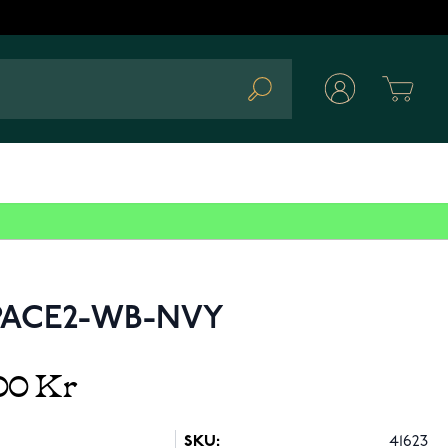
Cart
Search
WPACE2-WB-NVY
00 Kr
SKU:
41623