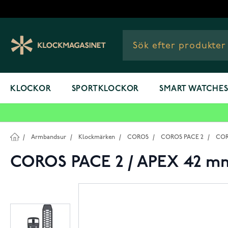
Hoppa till innehållet
KLOCKOR
SPORTKLOCKOR
SMART WATCHE
/
Armbandsur
/
Klockmärken
/
COROS
/
COROS PACE 2
/
COR
COROS PACE 2 / APEX 42 m