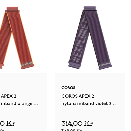
COROS
 APEX 2
COROS APEX 2
rmband orange 20
nylonarmband violet 20
PX2-WB-COR-N
mm WAPX2-WB-PUR-N
00 Kr
314,00 Kr