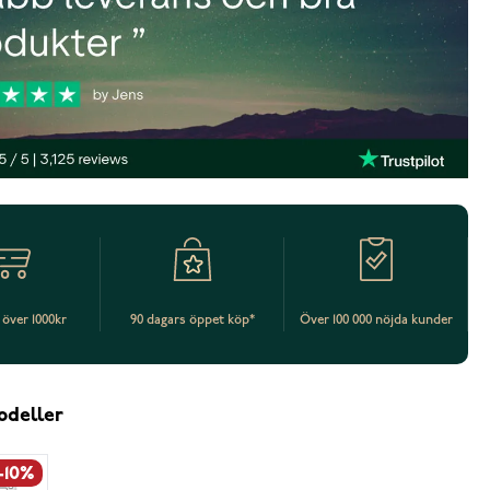
t över 1000kr
90 dagars öppet köp*
Över 100 000 nöjda kunder
odeller
-10%