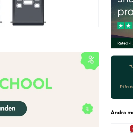
Fri frak
Andra m