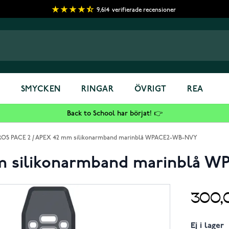
9,614
verifierade recensioner
S
SMYCKEN
RINGAR
ÖVRIGT
REA
Back to School har börjat! 👉
OS PACE 2 / APEX 42 mm silikonarmband marinblå WPACE2-WB-NVY
m silikonarmband marinblå 
300,
Ej i lager