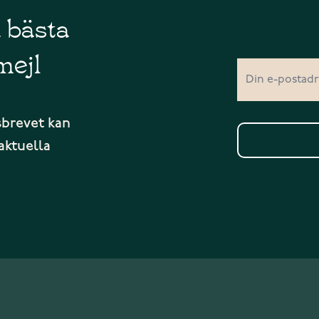
å bästa
mejl
sbrevet kan
aktuella