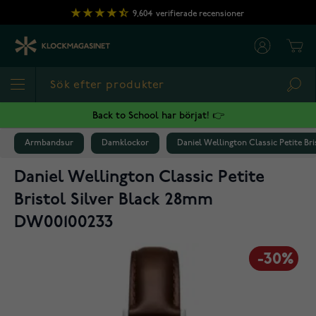
Hoppa till innehållet
9,604
verifierade recensioner
Cart
Sea
Back to School har börjat! 👉
Armbandsur
Damklockor
Daniel Wellington Classic Petite Br
Daniel Wellington Classic Petite
Bristol Silver Black 28mm
DW00100233
-30%