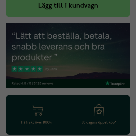
Lägg till i kundvagn
Fri frakt över 1000kr
90 dagars öppet köp*