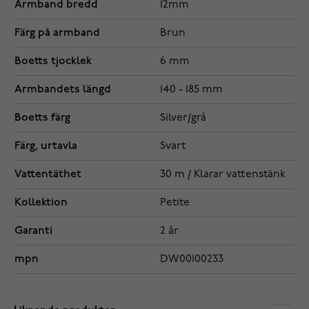
Armband bredd
12mm
Färg på armband
Brun
Boetts tjocklek
6 mm
Armbandets längd
140 - 185 mm
Boetts färg
Silver/grå
Färg, urtavla
Svart
Vattentäthet
30 m / Klarar vattenstänk
Kollektion
Petite
Garanti
2 år
mpn
DW00100233