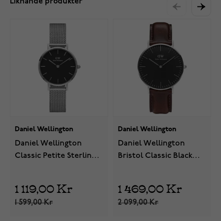
Liknande produkter
Daniel Wellington
Daniel Wellington
Daniel Wellington
Daniel Wellington
Classic Petite Sterling
Bristol Classic Black
Black 28mm
36mm DW00100143
DW00100218
1 119,00 Kr
1 469,00 Kr
1 599,00 Kr
2 099,00 Kr