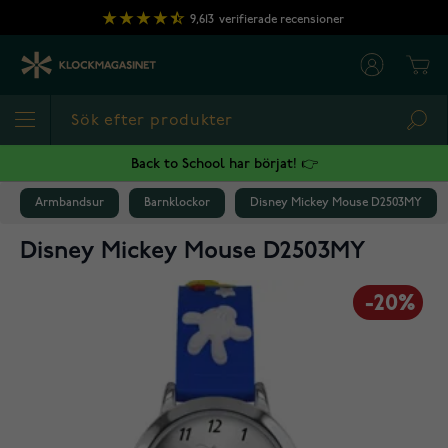
Hoppa till innehållet
9,613
verifierade recensioner
Cart
Sea
Back to School har börjat! 👉
Armbandsur
Barnklockor
Disney Mickey Mouse D2503MY
Disney Mickey Mouse D2503MY
-20%