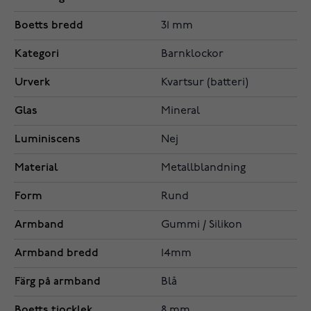
Boetts bredd
31 mm
Kategori
Barnklockor
Urverk
Kvartsur (batteri)
Glas
Mineral
Luminiscens
Nej
Material
Metallblandning
Form
Rund
Armband
Gummi / Silikon
Armband bredd
14mm
Färg på armband
Blå
Boetts tjocklek
8 mm