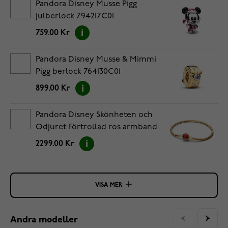
Pandora Disney Musse Pigg
julberlock 794217C01
759.00 Kr
Pandora Disney Musse & Mimmi
Pigg berlock 764130C01
899.00 Kr
Pandora Disney Skönheten och
Odjuret Förtrollad ros armband
guldpläterad 564019C01-18
2299.00 Kr
VISA MER
Andra modeller