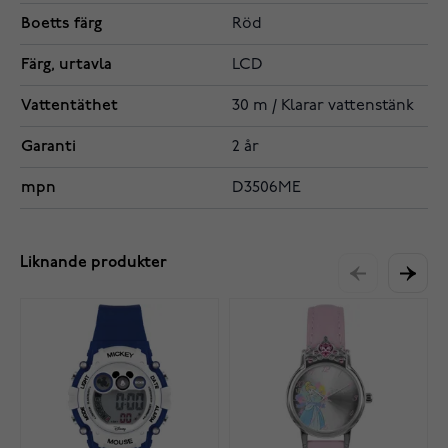
Boetts färg
Röd
Färg, urtavla
LCD
Vattentäthet
30 m / Klarar vattenstänk
Garanti
2 år
mpn
D3506ME
Liknande produkter