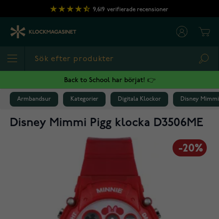
Hoppa till innehållet
9,619
verifierade recensioner
Cart
Sea
Back to School har börjat! 👉
Armbandsur
Kategorier
Digitala Klockor
Disney Mimmi
Disney Mimmi Pigg klocka D3506ME
-20%