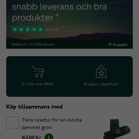
Fri frakt över 1000kr
90 dagars öppet köp*
Köp tillsammans med
Tiera resetui för en klocka
sammet grön
165.00 Kr