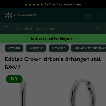
Hoppa till innehållet
9,613
verifierade recensioner
Cart
Sea
Back to School har börjat! 👉
Smycken
Kategorier
Örhängen
Edblad Crown zirkonia ö
Edblad Crown zirkonia örhängen stål
126873
NY