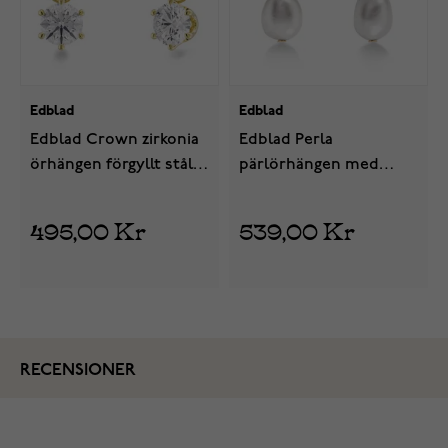
Edblad
Edblad
Edblad Crown zirkonia
Edblad Perla
örhängen förgyllt stål
pärlörhängen med
126874
zirkonia förgyllt stål
130660
495,00 Kr
539,00 Kr
RECENSIONER