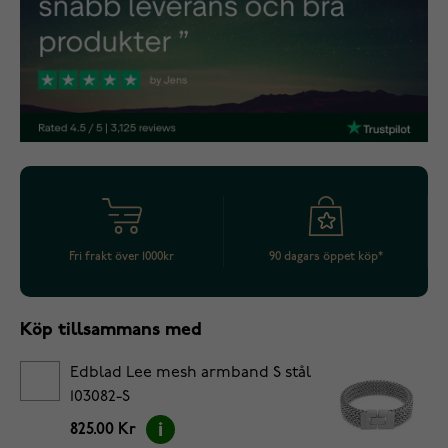
Fri frakt över 1000kr
90 dagars öppet köp*
Köp tillsammans med
Edblad Lee mesh armband S stål
103082-S
825.00 Kr