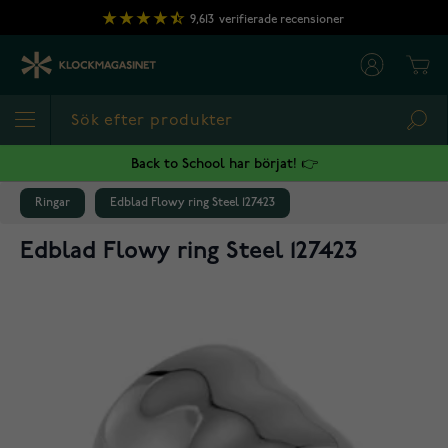
Hoppa till innehållet
9,613
verifierade recensioner
Cart
Sea
Back to School har börjat! 👉
Ringar
Edblad Flowy ring Steel 127423
Edblad Flowy ring Steel 127423