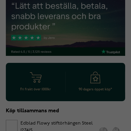
Fri frakt över 1000kr
90 dagars öppet köp*
Köp tillsammans med
Edblad Flowy stiftörhängen Steel
127415