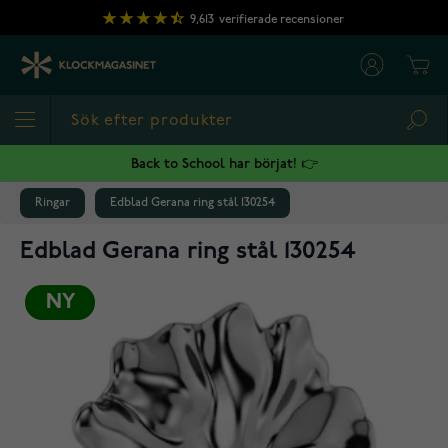
Hoppa till innehållet
9,613
verifierade recensioner
Cart
Sea
Back to School har börjat! 👉
Ringar
Edblad Gerana ring stål 130254
Edblad Gerana ring stål 130254
NY