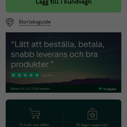
Lägg till i kundvagn
Storleksguide
Fri frakt över 1000kr
90 dagars öppet köp*