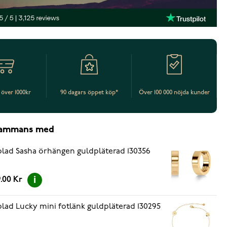
t över 1000kr
90 dagars öppet köp*
Över 100 000 nöjda kunder
lsammans med
lad Sasha örhängen guldpläterad 130356
.00 Kr
lad Lucky mini fotlänk guldpläterad 130295