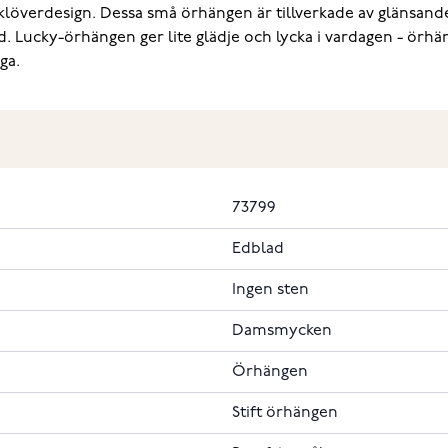
löverdesign. Dessa små örhängen är tillverkade av glänsande ro
. Lucky-örhängen ger lite glädje och lycka i vardagen - örhän
ga.
73799
Edblad
Ingen sten
Damsmycken
Örhängen
Stift örhängen