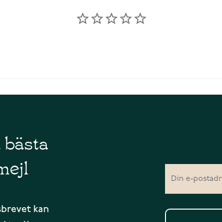
å bästa
mejl
sbrevet kan