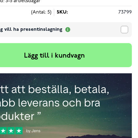
d: 3-5 arbetsdagar
(Antal: 5)
SKU:
73799
g vill ha presentinslagning
Lägg till i kundvagn