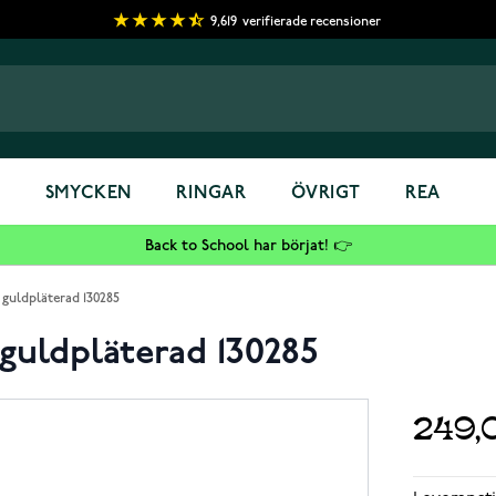
9,619
verifierade recensioner
S
SMYCKEN
RINGAR
ÖVRIGT
REA
Back to School har börjat! 👉
guldpläterad 130285
guldpläterad 130285
249,