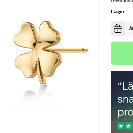
Leveransti
I lager
Ja