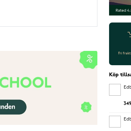
Fri frak
Köp til
Edb
349
Edb