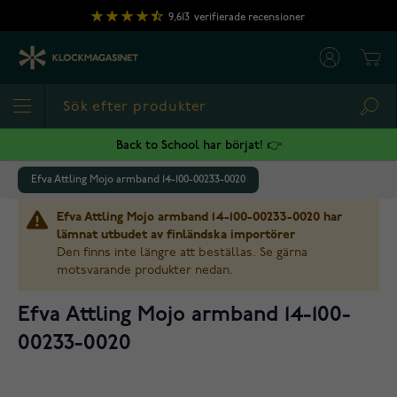
Hoppa till innehållet
9,613
verifierade recensioner
Cart
Sea
Back to School har börjat! 👉
Efva Attling Mojo armband 14-100-00233-0020
Efva Attling Mojo armband 14-100-00233-0020 har
lämnat utbudet av finländska importörer
Den finns inte längre att beställas. Se gärna
motsvarande produkter nedan.
Efva Attling Mojo armband 14-100-
00233-0020