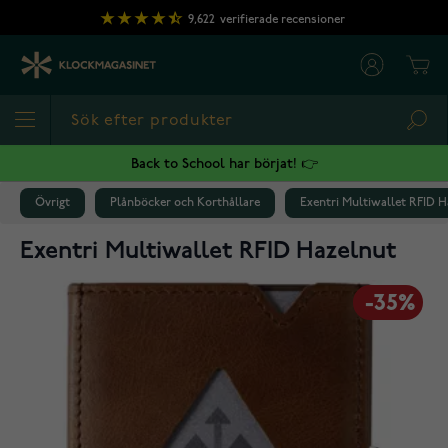
Hoppa till innehållet
9,622
verifierade recensioner
Cart
Sea
Back to School har börjat! 👉
Övrigt
Plånböcker och Korthållare
Exentri Multiwallet RFID H
Exentri Multiwallet RFID Hazelnut
-35%