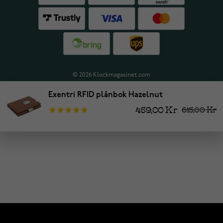
© 2026 Klockmagasinet.com
Exentri RFID plånbok Hazelnut
459,00 Kr
615,00 Kr