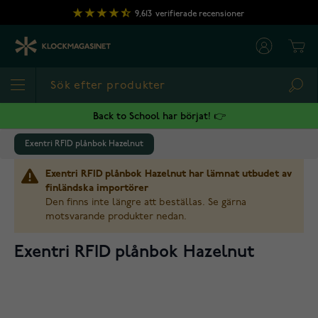
Hoppa till innehållet
9,613
verifierade recensioner
Cart
Sea
Back to School har börjat! 👉
Exentri RFID plånbok Hazelnut
Exentri RFID plånbok Hazelnut har lämnat utbudet av
finländska importörer
Den finns inte längre att beställas. Se gärna
motsvarande produkter nedan.
Exentri RFID plånbok Hazelnut