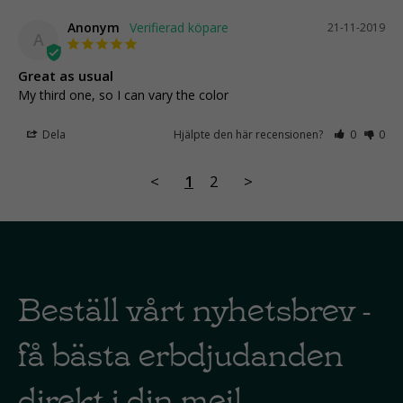
Anonym
21-11-2019
A
Great as usual
My third one, so I can vary the color
Dela
Hjälpte den här recensionen?
0
0
<
1
2
>
Beställ vårt nyhetsbrev -
få bästa erbdjudanden
direkt i din mejl