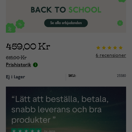
459,00 Kr
6
recensioner
615,00 Kr
Prishistorik
SKU:
25580
Ej i lager