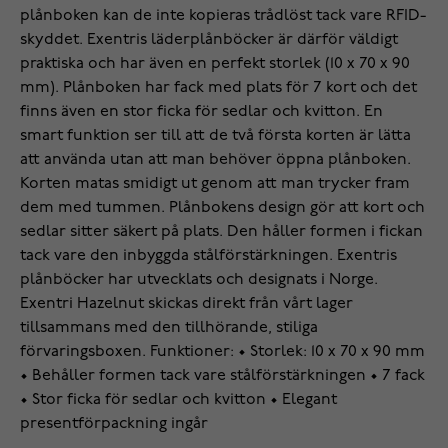
plånboken kan de inte kopieras trådlöst tack vare RFID-
skyddet. Exentris läderplånböcker är därför väldigt
praktiska och har även en perfekt storlek (10 x 70 x 90
mm). Plånboken har fack med plats för 7 kort och det
finns även en stor ficka för sedlar och kvitton. En
smart funktion ser till att de två första korten är lätta
att använda utan att man behöver öppna plånboken.
Korten matas smidigt ut genom att man trycker fram
dem med tummen. Plånbokens design gör att kort och
sedlar sitter säkert på plats. Den håller formen i fickan
tack vare den inbyggda stålförstärkningen. Exentris
plånböcker har utvecklats och designats i Norge.
Exentri Hazelnut skickas direkt från vårt lager
tillsammans med den tillhörande, stiliga
förvaringsboxen. Funktioner: • Storlek: 10 x 70 x 90 mm
• Behåller formen tack vare stålförstärkningen • 7 fack
• Stor ficka för sedlar och kvitton • Elegant
presentförpackning ingår