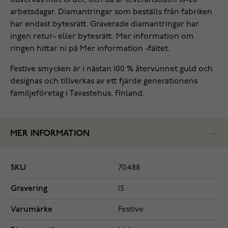
tillverkas mot order, och då är leveranstiden 10-20
arbetsdagar. Diamantringar som beställs från fabriken
har endast bytesrätt. Graverade diamantringar har
ingen retur- eller bytesrätt. Mer information om
ringen hittar ni på Mer information -fältet.
Festive smycken är i nästan 100 % återvunnet guld och
designas och tillverkas av ett fjärde generationens
familjeföretag i Tavastehus, Finland.
MER INFORMATION
SKU
70488
Gravering
15
Varumärke
Festive