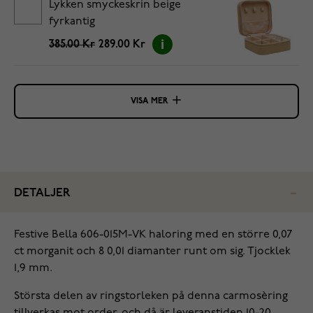
Lykken smyckeskrin beige
fyrkantig
385.00 Kr
289.00 Kr
VISA MER
DETALJER
Festive Bella 606-015M-VK haloring med en större 0,07
ct morganit och 8 0,01 diamanter runt om sig. Tjocklek
1,9 mm.
Största delen av ringstorleken på denna carmosèring