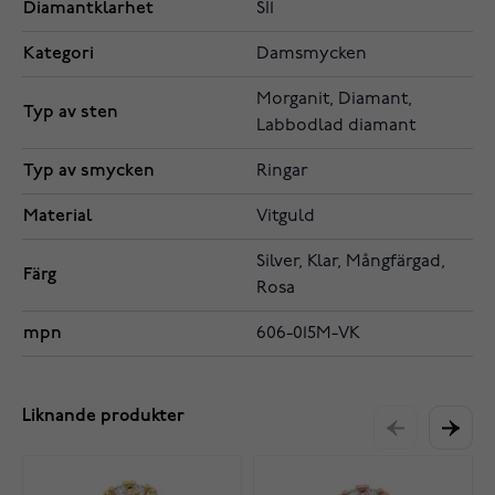
Diamantklarhet
SI1
Kategori
Damsmycken
Morganit, Diamant,
Typ av sten
Labbodlad diamant
Typ av smycken
Ringar
Material
Vitguld
Silver, Klar, Mångfärgad,
Färg
Rosa
mpn
606-015M-VK
Liknande produkter