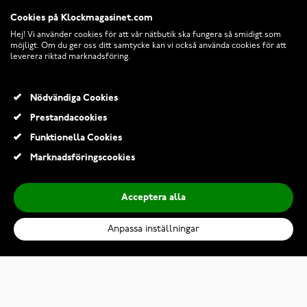
Cookies på Klockmagasinet.com
Hej! Vi använder cookies för att vår nätbutik ska fungera så smidigt som
möjligt. Om du ger oss ditt samtycke kan vi också använda cookies för att
leverera riktad marknadsföring.
Nödvändiga Cookies
Prestandacookies
Funktionella Cookies
© 2026 Klockmagasinet.com
Marknadsföringscookies
Acceptera alla
Anpassa inställningar
Festive Bella morganit halo-diamantring 606-015M-VK
14 960,00 Kr