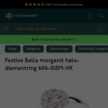
Hoppa till innehållet
9,619
verifierade recensioner
Cart
Sea
Back to School har börjat! 👉
Ringar
Kategorier
Diamantringar
Festive Bella morgani
Festive Bella morganit halo-
diamantring 606-015M-VK