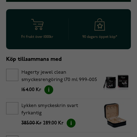
Fri frakt över 1000kr
90 dagars öppet köp*
Köp tillsammans med
Hagerty jewel clean
smyckesrengöring 170 ml 999-005
164.00 Kr
Lykken smyckeskrin svart
fyrkantig
385.00 Kr
289.00 Kr