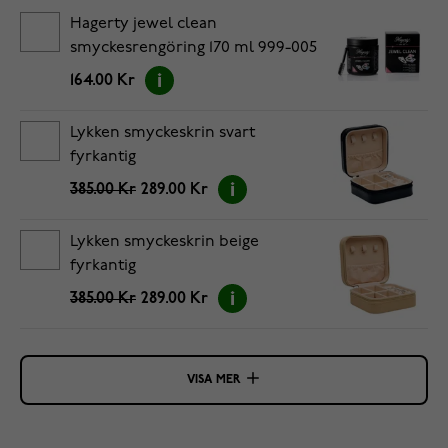
Hagerty jewel clean
smyckesrengöring 170 ml 999-005
164.00 Kr
Lykken smyckeskrin svart
fyrkantig
385.00 Kr
289.00 Kr
Lykken smyckeskrin beige
fyrkantig
385.00 Kr
289.00 Kr
VISA MER