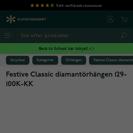
Hoppa till innehållet
9,614
verifierade recensioner
Cart
Sea
Back to School har börjat! 👉
Smycken
Kategorier
Örhängen
Festive Classic diamant
Festive Classic diamantörhängen 129-
100K-KK