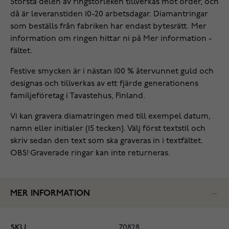
Största delen av ringstorleken tillverkas mot order, och
då är leveranstiden 10-20 arbetsdagar. Diamantringar
som beställs från fabriken har endast bytesrätt. Mer
information om ringen hittar ni på Mer information -
fältet.
Festive smycken är i nästan 100 % återvunnet guld och
designas och tillverkas av ett fjärde generationens
familjeföretag i Tavastehus, Finland.
Vi kan gravera diamatringen med till exempel datum,
namn eller initialer (15 tecken). Välj först textstil och
skriv sedan den text som ska graveras in i textfältet.
OBS! Graverade ringar kan inte returneras.
MER INFORMATION
SKU
70828