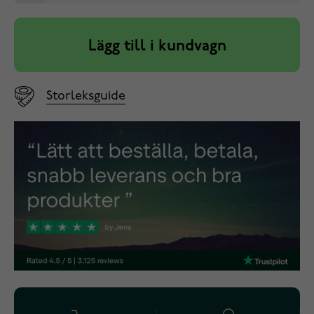
Lägg till i kundvagn
Storleksguide