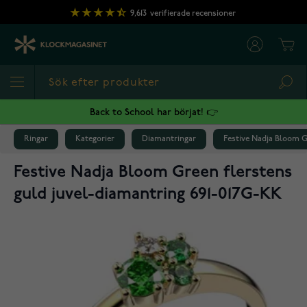
Hoppa till innehållet
9,613
verifierade recensioner
Cart
Sea
Back to School har börjat! 👉
Ringar
Kategorier
Diamantringar
Festive Nadja Bloom G
Festive Nadja Bloom Green flerstens
guld juvel-diamantring 691-017G-KK