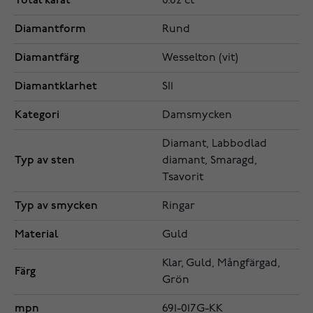
Total karat
0.02 ct
Diamantform
Rund
Diamantfärg
Wesselton (vit)
Diamantklarhet
SI1
Kategori
Damsmycken
Diamant, Labbodlad
Typ av sten
diamant, Smaragd,
Tsavorit
Typ av smycken
Ringar
Material
Guld
Klar, Guld, Mångfärgad,
Färg
Grön
mpn
691-017G-KK