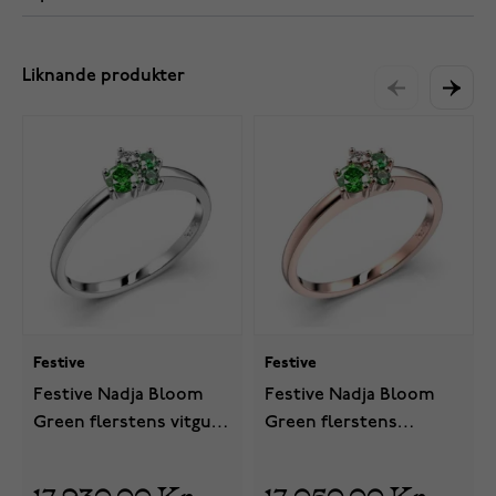
Liknande produkter
Festive
Festive
Festive Nadja Bloom
Festive Nadja Bloom
Green flerstens vitguld
Green flerstens
juvel-diamantring 691-
roseguld juvel-
017G-VK
diamantring 691-017G-PK
17 930,00 Kr
17 050,00 Kr