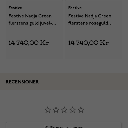
Festive
Festive
Festive Nadja Green
Festive Nadja Green
flerstens guld juvel-
flerstens roseguld
diamantring 650-018G-
juvel-diamantring 650-
KK
018G-PK
14 740,00 Kr
14 740,00 Kr
RECENSIONER
Skriv en recension