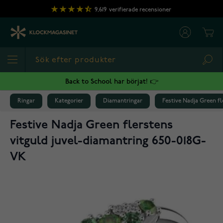
Hoppa till innehållet
9,619
verifierade recensioner
Cart
Sea
Back to School har börjat! 👉
Ringar
Kategorier
Diamantringar
Festive Nadja Green f
Festive Nadja Green flerstens
vitguld juvel-diamantring 650-018G-
VK