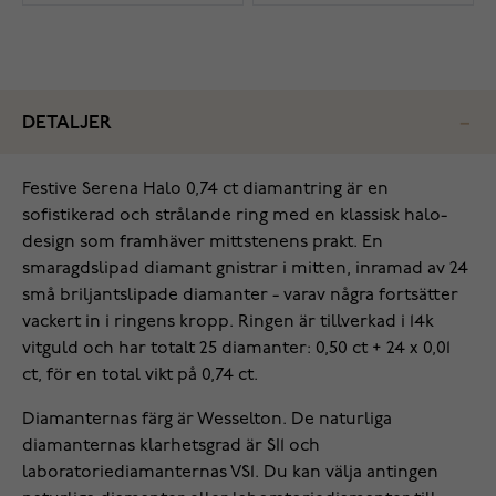
DETALJER
Festive Serena Halo 0,74 ct diamant­ring är en
sofistikerad och strålande ring med en klassisk halo-
design som framhäver mittstenens prakt. En
smaragdslipad diamant gnistrar i mitten, inramad av 24
små briljantslipade diamanter - varav några fortsätter
vackert in i ringens kropp. Ringen är tillverkad i 14k
vitguld och har totalt 25 diamanter: 0,50 ct + 24 x 0,01
ct, för en total vikt på 0,74 ct.
Diamanternas färg är Wesselton. De naturliga
diamanternas klarhetsgrad är SI1 och
laboratoriediamanternas VS1. Du kan välja antingen