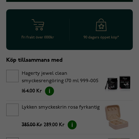
Fri frakt över 1000kr
90 dagars öppet köp*
Köp tillsammans med
Hagerty jewel clean
smyckesrengöring 170 ml 999-005
164.00 Kr
Lykken smyckeskrin rosa fyrkantig
385.00 Kr
289.00 Kr