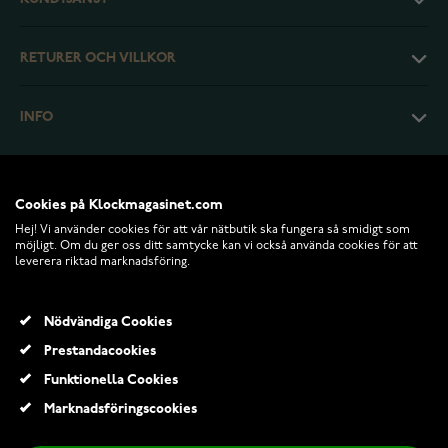
RETURER OCH VILLKOR
INFO
Cookies på Klockmagasinet.com
Hej! Vi använder cookies för att vår nätbutik ska fungera så smidigt som
möjligt. Om du ger oss ditt samtycke kan vi också använda cookies för att
leverera riktad marknadsföring.
Nödvändiga Cookies
Prestandacookies
© 2026 Klockmagasinet.com
Funktionella Cookies
Festive Serena Halo diamantring 0.74ct 723-074-VK
Marknadsföringscookies
30 250,00 Kr