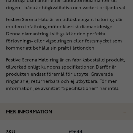
naturliga diamanter eller laboratoriediamanter till
ringen - båda är högkvalitativa och vackert briljanta val.
Festive Serena Halo är en tidlöst elegant haloring, där
modern infattning möter klassisk diamantdesign.
Denna diamant­ring i vitt guld är den perfekta
förlovnings- eller vigselringen eller festsmycket som
kommer att behålla sin prakt i årtionden.
Festive Serena Halo ring är en fabriksbeställd produkt,
tillverkad enligt kundens specifikationer. Därför är
produkten endast föremål för utbyte. Graverade
ringar är ej returnerbara och ej utbytbara. För mer
information, se avsnittet "Specifikationer" här intill.
MER INFORMATION
SKU
69644