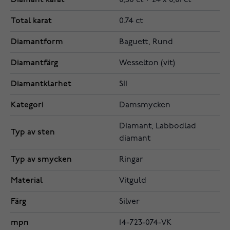
0,50 ct + 24 x 0,01 ct
Total karat
0.74 ct
Diamantform
Baguett, Rund
Diamantfärg
Wesselton (vit)
Diamantklarhet
SI1
Kategori
Damsmycken
Diamant, Labbodlad
Typ av sten
diamant
Typ av smycken
Ringar
Material
Vitguld
Färg
Silver
mpn
14-723-074-VK