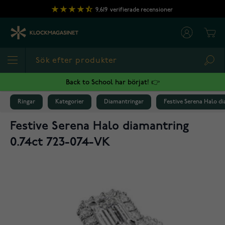
Hoppa till innehållet
9,619
verifierade recensioner
Cart
Sea
Back to School har börjat! 👉
Ringar
Kategorier
Diamantringar
Festive Serena Halo d
Festive Serena Halo diamantring
0.74ct 723-074-VK