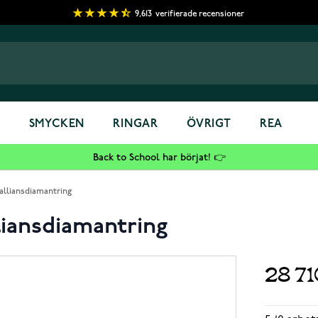
9,613
verifierade recensioner
S
SMYCKEN
RINGAR
ÖVRIGT
REA
Back to School har börjat! 👉
 alliansdiamantring
liansdiamantring
28 7