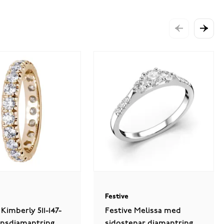
Festive
 Kimberly 511-147-
Festive Melissa med
ansdiamantring
sidostenar diamantring