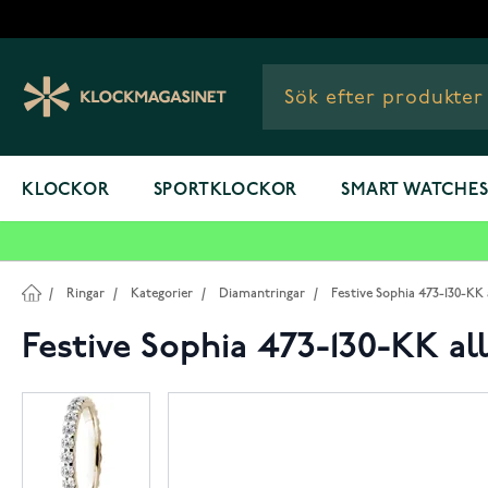
Hoppa till innehållet
KLOCKOR
SPORTKLOCKOR
SMART WATCHE
/
Ringar
/
Kategorier
/
Diamantringar
/
Festive Sophia 473-130-KK
Festive Sophia 473-130-KK al