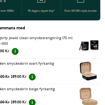
t över 1000kr
90 dagars öppet köp*
Över 100 000 nöjda kunder
lsammans med
erty jewel clean smyckesrengöring 170 ml
-005
.00 Kr
ken smyckeskrin svart fyrkantig
.00 Kr
289.00 Kr
ken smyckeskrin beige fyrkantig
.00 Kr
289.00 Kr