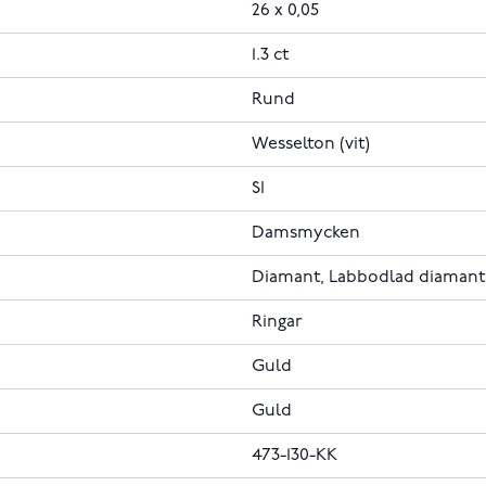
26 x 0,05
1.3 ct
Rund
Wesselton (vit)
SI
Damsmycken
Diamant, Labbodlad diamant
Ringar
Guld
Guld
473-130-KK