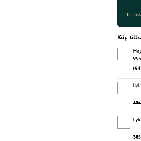
Fri frak
Köp til
Hag
999
164
Lyk
385
Lyk
385