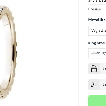
5-10 arbet
Presale
Metallka
Ring stor
Ja
Ja