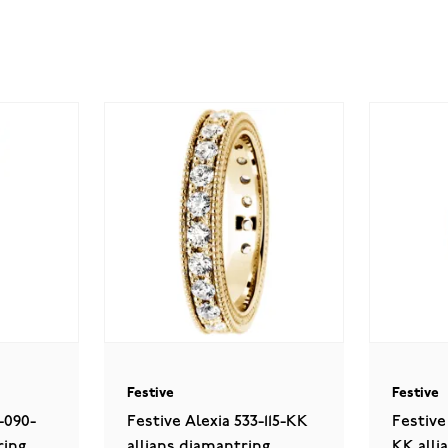
Festive
Festive
-090-
Festive Alexia 533-115-KK
Festive
ring
allians diamantring
KK alli