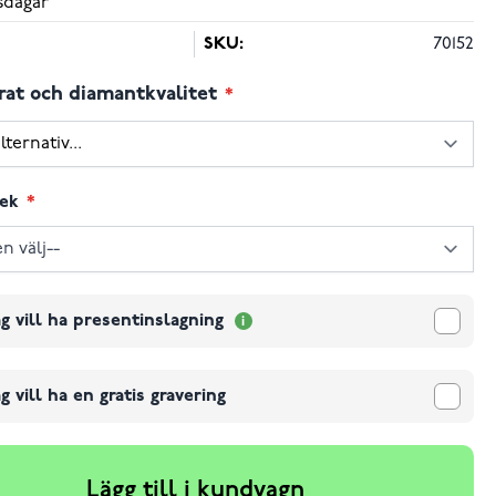
sdagar
SKU:
70152
rat och diamantkvalitet
lek
g vill ha presentinslagning
g vill ha en gratis gravering
Lägg till i kundvagn