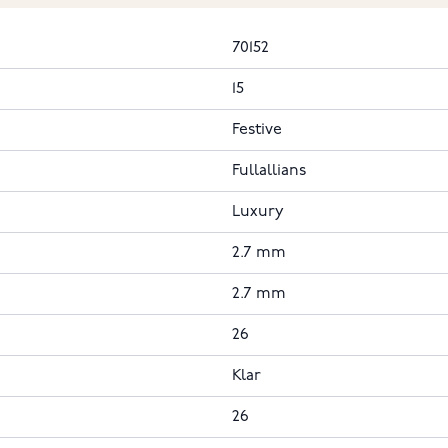
70152
15
Festive
Fullallians
Luxury
2.7 mm
2.7 mm
26
Klar
26