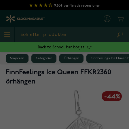
Hoppa till innehållet
9,604
verifierade recensioner
Cart
Sea
Back to School har börjat! 👉
Smycken
Kategorier
Örhängen
FinnFeelings Ice Queen
FinnFeelings Ice Queen FFKR2360
örhängen
-44%