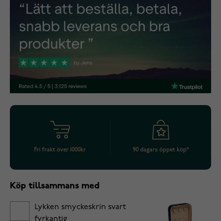
Fri frakt över 1000kr
90 dagars öppet köp*
Köp tillsammans med
Lykken smyckeskrin svart
fyrkantig