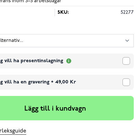
verans inom 3–5 arbetsdagar
SKU:
52277
g vill ha presentinslagning
g vill ha en gravering
+
49,00 Kr
Lägg till i kundvagn
rleksguide