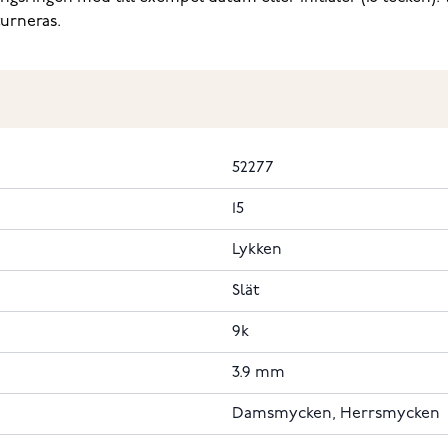
turneras.
52277
15
Lykken
Slät
9k
3.9 mm
Damsmycken, Herrsmycken