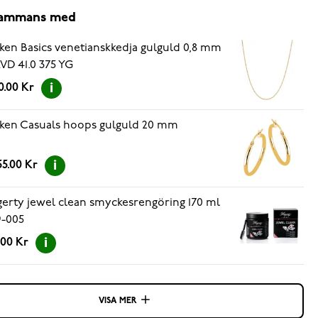
lsammans med
ken Basics venetianskkedja gulguld 0,8 mm
KVD 41.0 375 YG
0.00 Kr
ken Casuals hoops gulguld 20 mm
5.00 Kr
erty jewel clean smyckesrengöring 170 ml
-005
.00 Kr
VISA MER