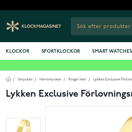
Hoppa till innehållet
KLOCKOR
SPORTKLOCKOR
SMART WATCHE
/
Smycken
/
Herrsmycken
/
Ringar herr
/
Lykken Exclusive Förlov
Lykken Exclusive Förlovningsr