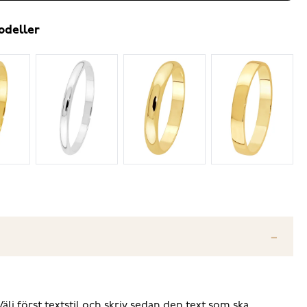
odeller
Välj först textstil och skriv sedan den text som ska