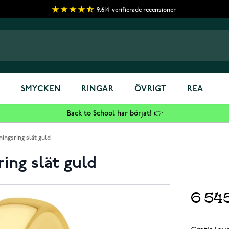
9,614
verifierade recensioner
S
SMYCKEN
RINGAR
ÖVRIGT
REA
Back to School har börjat! 👉
ningsring slät guld
ing slät guld
6 54