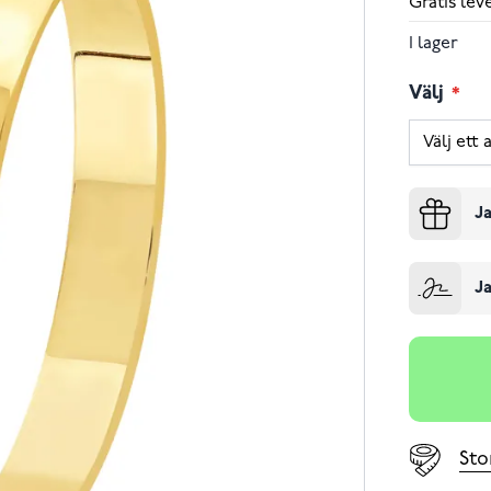
Gratis le
I lager
Välj
Ja
Ja
Sto