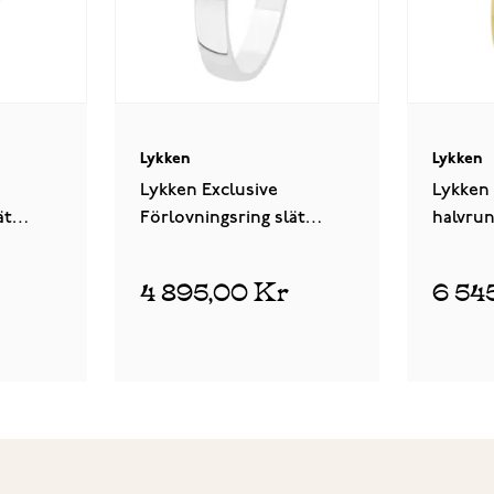
Lykken
Lykken
Lykken Exclusive
Lykken 
ät
Förlovningsring slät
halvrun
vitguld
slät gu
4 895,00 Kr
6 54