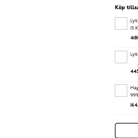
Köp til
Lyk
15 
418
Lyk
445
Hag
999
164