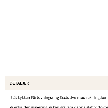
DETALJER
‌ Slät Lykken Förlovningsring Exclusive med rak ringsken
‌Vi erbjuder gravering. Vi kan gravera denna slät förlovn