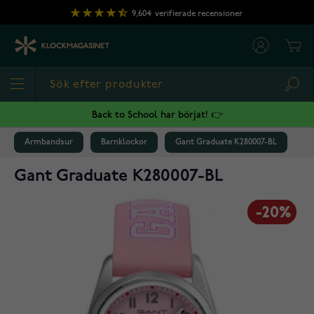
Hoppa till innehållet
9,604
verifierade recensioner
Cart
Sea
Back to School har börjat! 👉
Armbandsur
Barnklockor
Gant Graduate K280007-BL
Gant Graduate K280007-BL
-20%