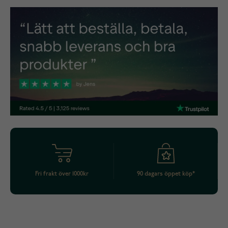
Fri frakt över 1000kr
90 dagars öppet köp*