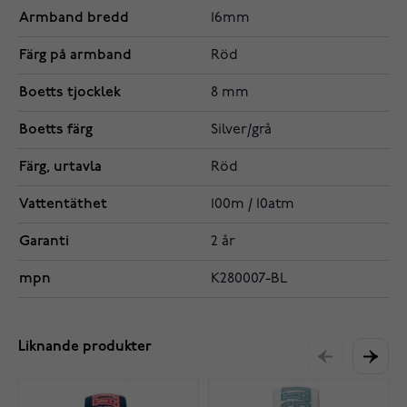
Armband bredd
16mm
Färg på armband
Röd
Boetts tjocklek
8 mm
Boetts färg
Silver/grå
Färg, urtavla
Röd
Vattentäthet
100m / 10atm
Garanti
2 år
mpn
K280007-BL
Liknande produkter