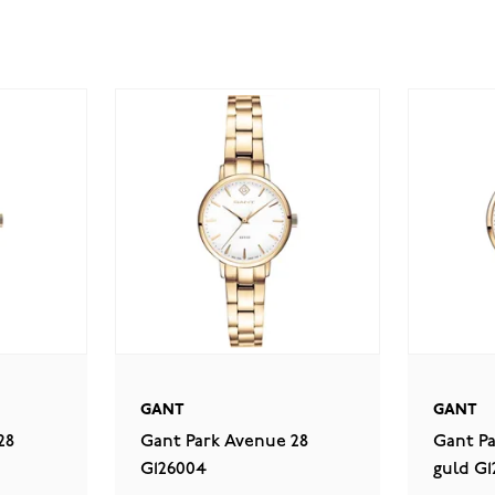
GANT
GANT
28
Gant Park Avenue 28
Gant Pa
G126004
guld G1