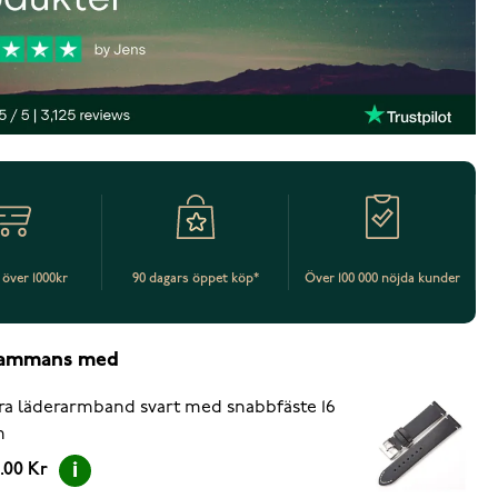
t över 1000kr
90 dagars öppet köp*
Över 100 000 nöjda kunder
lsammans med
ra läderarmband svart med snabbfäste 16
m
.00 Kr