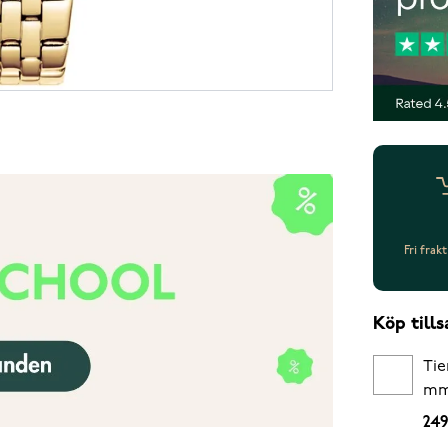
Fri frak
Köp til
Tie
m
249