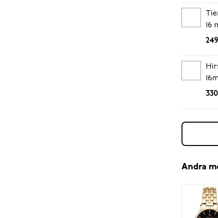
Tie
16
249
Hir
16
330
Andra m