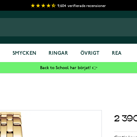
9,604
verifierade recensioner
S
SMYCKEN
RINGAR
ÖVRIGT
REA
Back to School har börjat! 👉
2 39