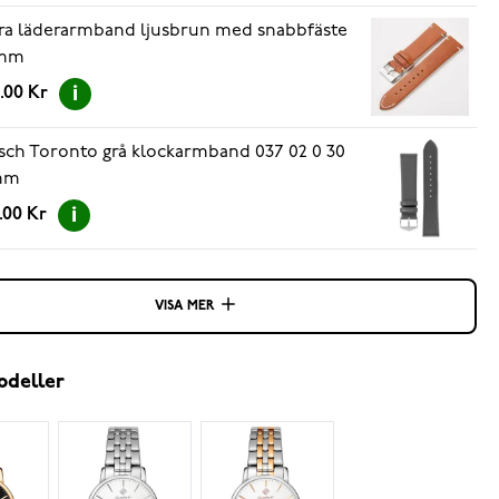
ra läderarmband ljusbrun med snabbfäste
 mm
.00 Kr
sch Toronto grå klockarmband 037 02 0 30
mm
.00 Kr
VISA MER
odeller