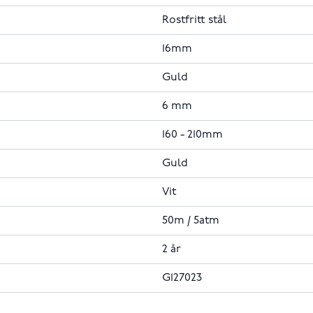
Rostfritt stål
16mm
Guld
6 mm
160 - 210mm
Guld
Vit
50m / 5atm
2 år
G127023