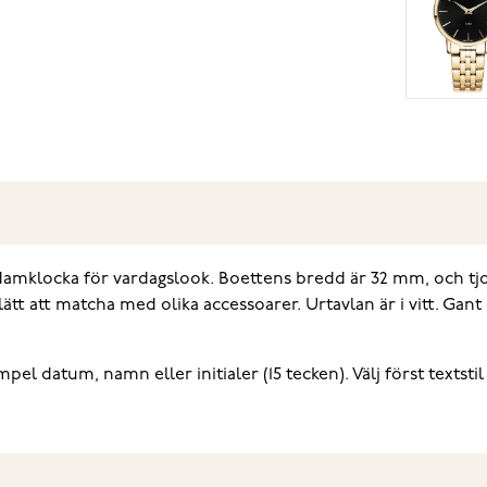
d damklocka för vardagslook. Boettens bredd är 32 mm, och tj
t att matcha med olika accessoarer. Urtavlan är i vitt. Gant
el datum, namn eller initialer (15 tecken). Välj först textstil