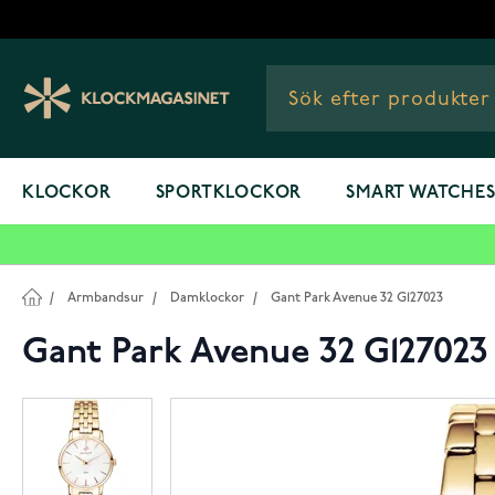
Hoppa till innehållet
KLOCKOR
SPORTKLOCKOR
SMART WATCHE
/
Armbandsur
/
Damklockor
/
Gant Park Avenue 32 G127023
Gant Park Avenue 32 G127023