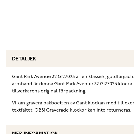
DETALJER
Gant Park Avenue 32 G127023 är en klassisk, guldfärga
armband är denna Gant Park Avenue 32 G127023 klocka lät
tillverkarens original förpackning.
Vi kan gravera bakboetten av Gant klockan med till exemp
textfältet. OBS! Graverade klockor kan inte returneras.
MER INFORMATION