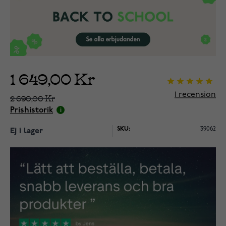
1 649,00 Kr
1
recension
2 690,00 Kr
Prishistorik
SKU:
39062
Ej i lager