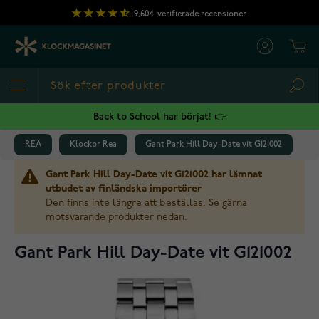
Hoppa till innehållet
9,604
verifierade recensioner
Cart
Sea
Back to School har börjat! 👉
REA
Klockor Rea
Gant Park Hill Day-Date vit G121002
Gant Park Hill Day-Date vit G121002 har lämnat
utbudet av finländska importörer
Den finns inte längre att beställas. Se gärna
motsvarande produkter nedan.
Gant Park Hill Day-Date vit G121002