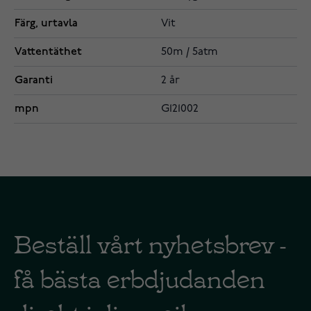
Färg, urtavla
Vit
Vattentäthet
50m / 5atm
Garanti
2 år
mpn
G121002
Beställ vårt nyhetsbrev -
få bästa erbdjudanden