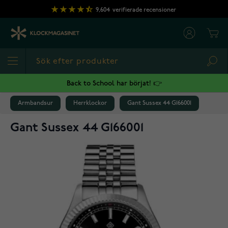
Hoppa till innehållet
9,604
verifierade recensioner
Cart
Sea
Back to School har börjat! 👉
Armbandsur
Herrklockor
Gant Sussex 44 G166001
Gant Sussex 44 G166001