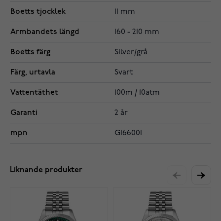
Boetts tjocklek
11 mm
Armbandets längd
160 - 210 mm
Boetts färg
Silver/grå
Färg, urtavla
Svart
Vattentäthet
100m / 10atm
Garanti
2 år
mpn
G166001
Liknande produkter