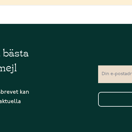
å bästa
mejl
sbrevet kan
aktuella