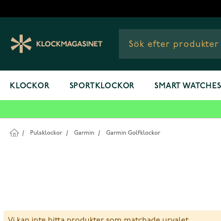
Hoppa till innehållet
KLOCKOR
SPORTKLOCKOR
SMART WATCHE
/
Pulsklockor
/
Garmin
/
Garmin Golfklockor
Vi kan inte hitta produkter som matchade urvalet.