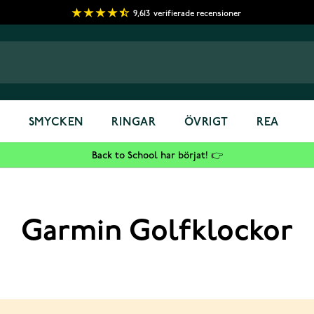
9,613
verifierade recensioner
S
SMYCKEN
RINGAR
ÖVRIGT
REA
Back to School har börjat! 👉
Garmin Golfklockor