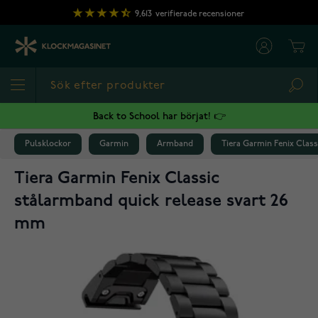
Hoppa till innehållet
9,613
verifierade recensioner
Cart
Sea
Back to School har börjat! 👉
Pulsklockor
Garmin
Armband
Tiera Garmin Fenix Clas
Tiera Garmin Fenix Classic
stålarmband quick release svart 26
mm