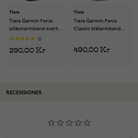
Tiera
Tiera
Tiera Garmin Fenix
Tiera Garmin Fenix
silikonarmband svart
Classic stålarmband
quick release 26 mm
quick release 26 mm
1
490,00 Kr
290,00 Kr
RECENSIONER