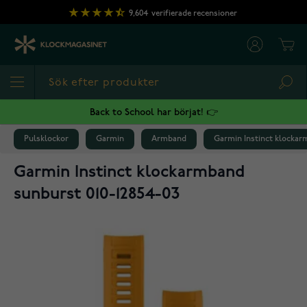
Hoppa till innehållet
9,604
verifierade recensioner
Cart
Sea
Back to School har börjat! 👉
Pulsklockor
Garmin
Armband
Garmin Instinct klockar
Garmin Instinct klockarmband
sunburst 010-12854-03