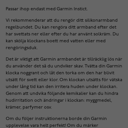
Passar ihop endast med Garmin Instict.
Vi rekommenderar att du rengör ditt silikonarmband
regelbundet. Du kan rengöra ditt armband efter det
har svettats ner eller efter du har använt solkräm. Du
kan skölja klockans boett med vatten eller med
rengöringsduk.
Det är viktigt att Garmin armbandet är tillräcklig lös när
du använder det så du undviker skav. Tvätta din Garmin
klocka noggrant och låt den torka om den har blivit
utsätt för svett eller klor. Om klockan utsätts för vätska
under lång tid kan den irritera huden under klockan.
Genom att undvika följande kemikalier kan du hindra
hudirritation och ändringar i klockan: myggmedel,
krämer, parfymer osv.
Om du följer instruktionerna borde din Garmin
upplevelse vara helt perfekt! Om du märker