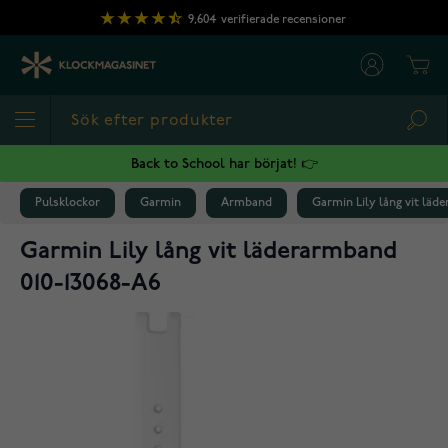
Hoppa till innehållet
9,604
verifierade recensioner
Cart
Sea
Back to School har börjat! 👉
Pulsklockor
Garmin
Armband
Garmin Lily lång vit läd
Garmin Lily lång vit läderarmband
010-13068-A6