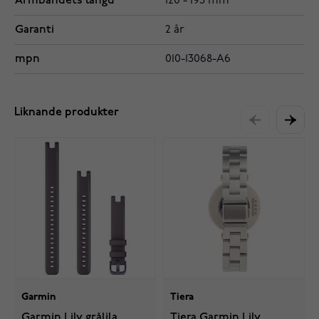
Armbandets längd
120 - 195 mm
Garanti
2 år
mpn
010-13068-A6
Liknande produkter
Garmin
Tiera
Garmin Lily grålila
Tiera Garmin Lily