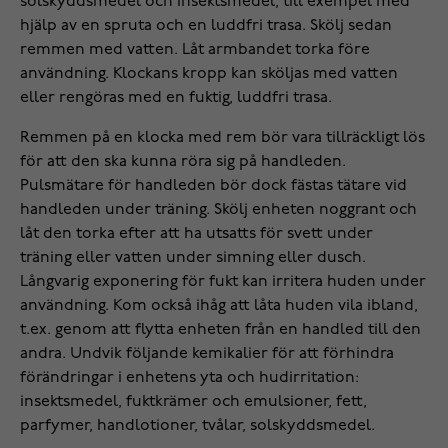
solskyddsmedel och insektsmedel, till exempel med
hjälp av en spruta och en luddfri trasa. Skölj sedan
remmen med vatten. Låt armbandet torka före
användning. Klockans kropp kan sköljas med vatten
eller rengöras med en fuktig, luddfri trasa.
Remmen på en klocka med rem bör vara tillräckligt lös
för att den ska kunna röra sig på handleden.
Pulsmätare för handleden bör dock fästas tätare vid
handleden under träning. Skölj enheten noggrant och
låt den torka efter att ha utsatts för svett under
träning eller vatten under simning eller dusch.
Långvarig exponering för fukt kan irritera huden under
användning. Kom också ihåg att låta huden vila ibland,
t.ex. genom att flytta enheten från en handled till den
andra. Undvik följande kemikalier för att förhindra
förändringar i enhetens yta och hudirritation:
insektsmedel, fuktkrämer och emulsioner, fett,
parfymer, handlotioner, tvålar, solskyddsmedel.