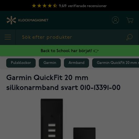
Hoppa till innehållet
9,619
verifierade recensioner
Cart
Sea
Back to School har börjat! 👉
Pulsklockor
Garmin
Armband
Garmin QuickFit 20 mm s
Garmin QuickFit 20 mm
silikonarmband svart 010-13391-00