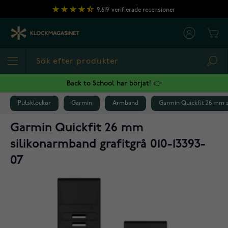
Hoppa till innehållet
9,619
verifierade recensioner
Cart
Sea
Back to School har börjat! 👉
Pulsklockor
Garmin
Armband
Garmin Quickfit 26 mm si
Garmin Quickfit 26 mm
silikonarmband grafitgrå 010-13393-
07