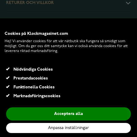
RETURER OCH VILLKOR
INFO
Cookies på Klockmagasinet.com
Hej! Vi använder cookies för att vår nätbutik ska fungera så smidigt som
möjligt. Om du ger oss ditt samtycke kan vi också använda cookies för att
leverera riktad marknadsföring.
Nödvändiga Cookies
Prestandacookies
Funktionella Cookies
© 2026 Klockmagasinet.com
Marknadsföringscookies
Garmin Quickfit 26 mm silikonarmband grafitgrå 010-13393-07
619,00 Kr
Acceptera alla
Anpassa inställningar
Lägg till i kundvagn