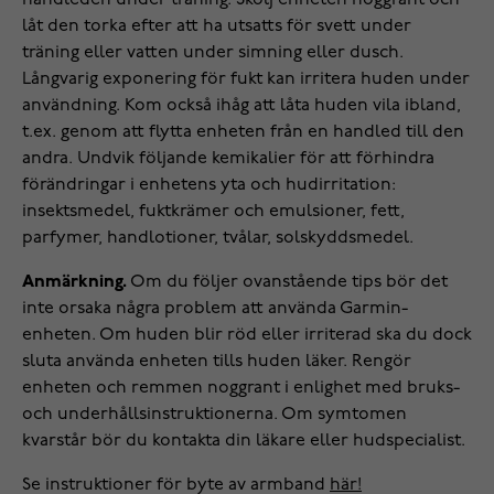
handleden under träning. Skölj enheten noggrant och
låt den torka efter att ha utsatts för svett under
träning eller vatten under simning eller dusch.
Långvarig exponering för fukt kan irritera huden under
användning. Kom också ihåg att låta huden vila ibland,
t.ex. genom att flytta enheten från en handled till den
andra. Undvik följande kemikalier för att förhindra
förändringar i enhetens yta och hudirritation:
insektsmedel, fuktkrämer och emulsioner, fett,
parfymer, handlotioner, tvålar, solskyddsmedel.
Anmärkning.
Om du följer ovanstående tips bör det
inte orsaka några problem att använda Garmin-
enheten. Om huden blir röd eller irriterad ska du dock
sluta använda enheten tills huden läker. Rengör
enheten och remmen noggrant i enlighet med bruks-
och underhållsinstruktionerna. Om symtomen
kvarstår bör du kontakta din läkare eller hudspecialist.
Se instruktioner för byte av armband
här!