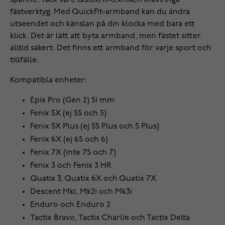
spänne. Tack vare QuickFit-tekniken krävs inga
fästverktyg. Med QuickFit-armband kan du ändra
utseendet och känslan på din klocka med bara ett
klick. Det är lätt att byta armband, men fästet sitter
alltid säkert. Det finns ett armband för varje sport och
tillfälle.
Kompatibla enheter:
Epix Pro (Gen 2) 51 mm
Fenix 5X (ej 5S och 5)
Fenix 5X Plus (ej 5S Plus och 5 Plus)
Fenix 6X (ej 6S och 6)
Fenix 7X (inte 7S och 7)
Fenix 3 och Fenix 3 HR
Quatix 3, Quatix 6X och Quatix 7X
Descent Mk1, Mk2i och Mk3i
Enduro och Enduro 2
Tactix Bravo, Tactix Charlie och Tactix Delta