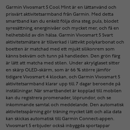
‌Garmin Vivosmart 5 Cool Mint är en lättanvänd och
prisvärt aktivitetsarmband från Garmin. Med detta
smartband kan du enkelt följa dina steg, puls, blodet
syresättning, energinivåer och mycket mer, och få en
helhetsbild av din hälsa. Garmin Vivosmart 5 Svart
aktivitetsmätare är tillverkad i lättvikt polykarbonat och
boetten är matchad med ett mjukt silikonrem som
känns bekväm och tunn på handleden. Den grön färg
är lätt att matcha med stilen. Under akrylglaset sitter
en skärp OLED-skärm, som är 66 % större jämför
tidigare Vivosmart 4 klockan, och Garmin Vivosmart 5
aktivitetsarmband klarar upp till 7 dagar beroende på
inställningar. När smartbandet är kopplad till mobilen
kan du registrera promenader, löprundor, och se
inkommande samtal och meddelande. Den automatisk
aktivitetsspårning gör träning mycket lätt och alla data
kan skickas automatisk till Garmin Connect-appen.
Vivosmart 5 erbjuder också inbyggda sportappar