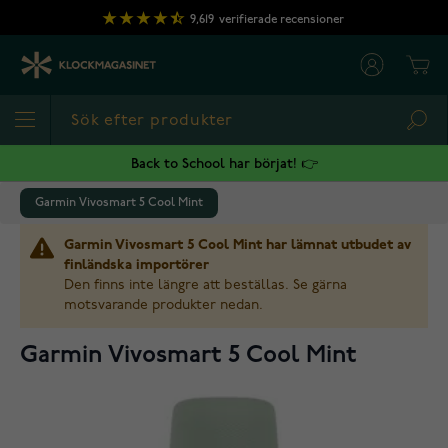
Hoppa till innehållet
9,619
verifierade recensioner
Cart
Sea
Back to School har börjat! 👉
Garmin Vivosmart 5 Cool Mint
Garmin Vivosmart 5 Cool Mint har lämnat utbudet av
finländska importörer
Den finns inte längre att beställas. Se gärna
motsvarande produkter nedan.
Garmin Vivosmart 5 Cool Mint