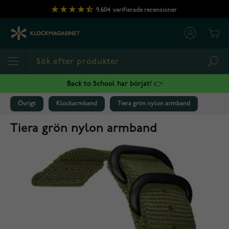
Hoppa till innehållet
9,604
verifierade recensioner
Cart
Sea
Back to School har börjat! 👉
Övrigt
Klockarmband
Tiera grön nylon armband
Tiera grön nylon armband