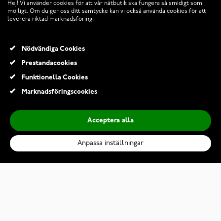
Hej! Vi använder cookies för att vår nätbutik ska fungera så smidigt som
möjligt. Om du ger oss ditt samtycke kan vi också använda cookies för att
leverera riktad marknadsföring.
Nödvändiga Cookies
Prestandacookies
Funktionella Cookies
© 2026 Klockmagasinet.com
Marknadsföringscookies
Acceptera alla
Anpassa inställningar
Tiera grön nylon armband
199,00 Kr
Lägg till i kundvagn