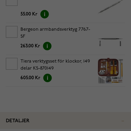
55.00 Kr
Bergeon armbandsverktyg 7767-
SF
263.00 Kr
Tiera verktygsset för klockor, 149
delar KS-870149
605.00 Kr
DETALJER