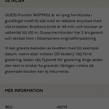
DETALJER
GUESS Frontier W0799G2 är en lyxig herrklocka i
guldfärgat rostfritt stål med en stållänk smyckad med
vita kristaller. Boettens brett är 48 mm, och klockan är
vattentät till 100 m. Guess-herrklockor har 2 års garanti
och skickas hem i tillverkarens originalförpackning.
Vi kan gravera baksidan av boetten med till exempel
datum, namn eller initialer (20 tecken). Välj först
gravering, sedan välj Typsnitt för gravering. Ange sedan
den text ni önskar ha graverat. Vänligen notera att
graverade klockor kan ej returneras.
MER INFORMATION
SKU
48098