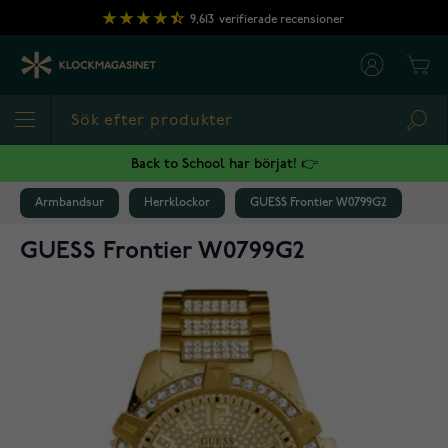
Hoppa till innehållet
9,613
verifierade recensioner
Cart
Sea
Back to School har börjat! 👉
Armbandsur
Herrklockor
GUESS Frontier W0799G2
GUESS Frontier W0799G2