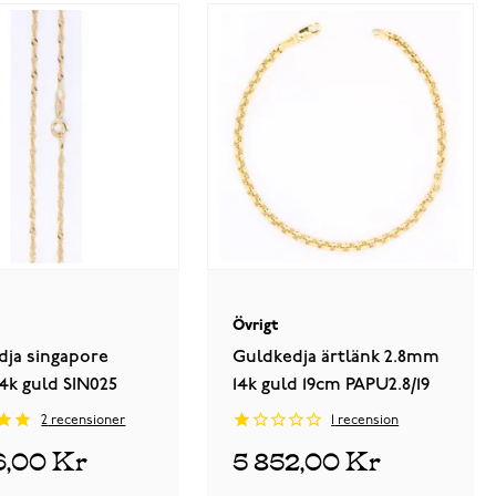
Övrigt
dja singapore
Guldkedja ärtlänk 2.8mm
4k guld SIN025
14k guld 19cm PAPU2.8/19
2
recensioner
1
recension
6,00 Kr
5 852,00 Kr