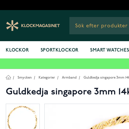
Hoppa till innehållet
KLOCKOR
SPORTKLOCKOR
SMART WATCHE
/
Smycken
/
Kategorier
/
Armband
/
Guldkedja singapore 3mm 14k
Guldkedja singapore 3mm 14