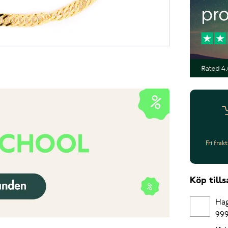
Fri frak
Köp til
Hag
999