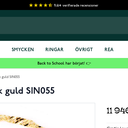
9,614
verifierade recensioner
S
SMYCKEN
RINGAR
ÖVRIGT
REA
Back to School har börjat! 👉
 guld SIN055
k guld SIN055
11 94