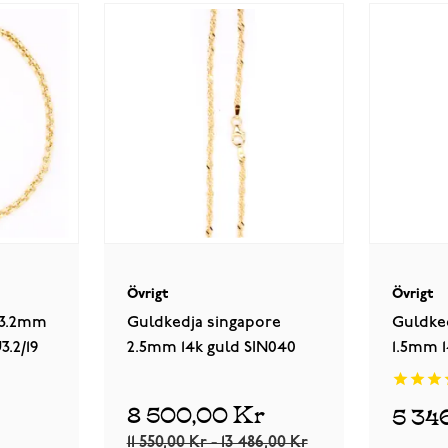
Övrigt
Övrigt
 3.2mm
Guldkedja singapore
Guldke
3.2/19
2.5mm 14k guld SIN040
1.5mm 1
8 500,00 Kr
5 34
11 550,00 Kr - 13 486,00 Kr