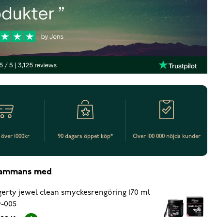
t över 1000kr
90 dagars öppet köp*
Över 100 000 nöjda kunder
lsammans med
erty jewel clean smyckesrengöring 170 ml
-005