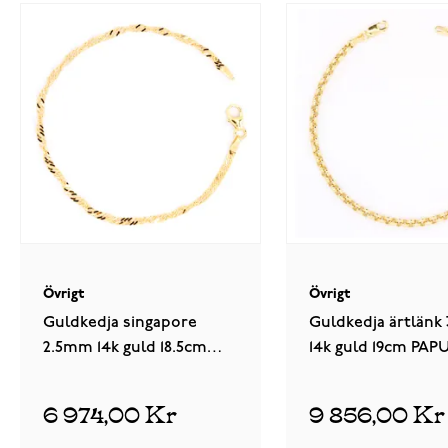
Övrigt
Övrigt
Guldkedja singapore
Guldkedja ärtlänk
2.5mm 14k guld 18.5cm
14k guld 19cm PAPU
SIN040/18.5
6 974,00 Kr
9 856,00 Kr