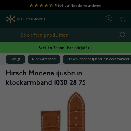
Hoppa till innehållet
9,604
verifierade recensioner
Cart
Sea
Back to School har börjat! 👉
Övrigt
Klockarmband
Hirsch Modena ijusbrun klockarmband 1
Hirsch Modena ijusbrun
klockarmband 1030 28 75