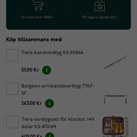
Fri frakt över 1000kr
90 dagars öppet köp*
Köp tillsammans med
Tiera bandverktyg KS-90866
55.00 Kr
Bergeon armbandsverktyg 7767-
SF
263.00 Kr
Tiera verktygsset för klockor, 149
delar KS-870149
605.00 Kr