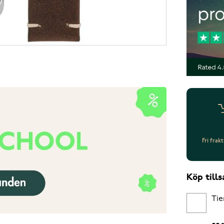
Fri frak
Köp til
Tie