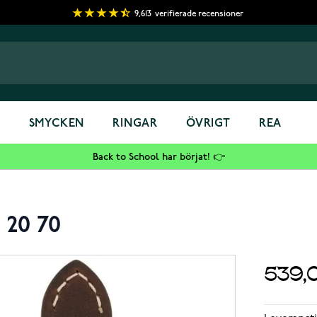
9,613
verifierade recensioner
S
SMYCKEN
RINGAR
ÖVRIGT
REA
Back to School har börjat! 👉
 20 70
539,