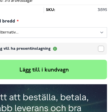
d: 3-5 arbetsdagar
SKU:
31595
d bredd
g vill ha presentinslagning
Lägg till i kundvagn