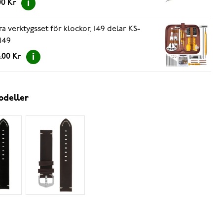
00 Kr
ra verktygsset för klockor, 149 delar KS-
149
.00 Kr
odeller