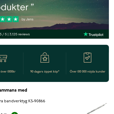
t över 1000kr
90 dagars öppet köp*
Över 100 000 nöjda kunder
lsammans med
ra bandverktyg KS-90866