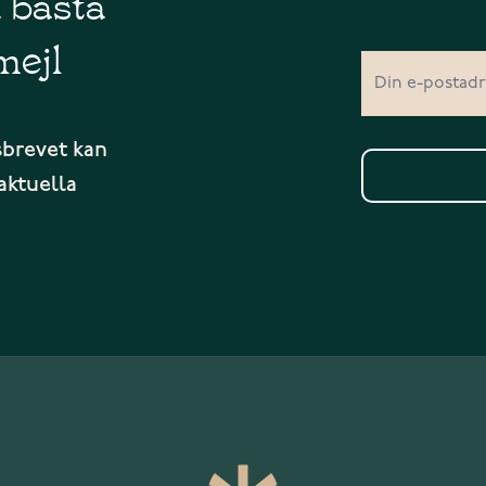
å bästa
mejl
sbrevet kan
aktuella