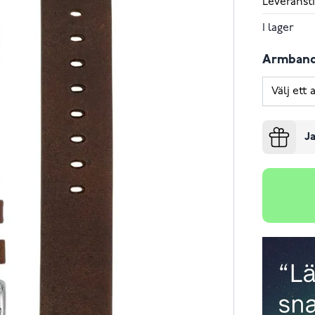
Leveransti
I lager
Armban
Ja