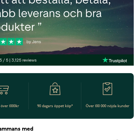
t över 1000kr
90 dagars öppet köp*
Över 100 000 nöjda kunder
lsammans med