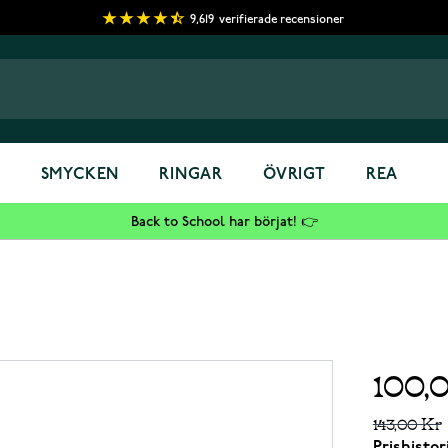
9,619
verifierade recensioner
S
SMYCKEN
RINGAR
ÖVRIGT
REA
Back to School har börjat! 👉
100,
143,00 Kr