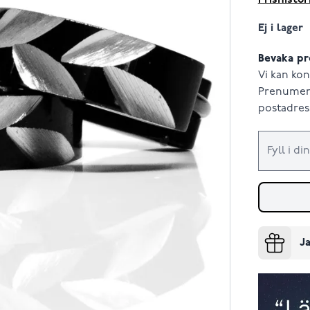
Prishistor
Ej i lager
Bevaka pr
Vi kan kon
Prenumere
postadress
Ja