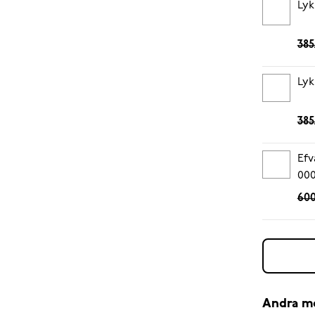
Lyk
385
Lyk
385
Efv
00
600
Andra m