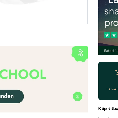
Fri frak
Köp til