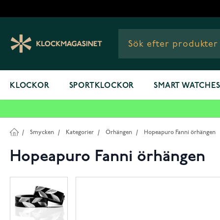
Hoppa till innehållet
KLOCKOR
SPORTKLOCKOR
SMART WATCHE
/
Smycken
/
Kategorier
/
Örhängen
/
Hopeapuro Fanni örhängen
Hopeapuro Fanni örhängen