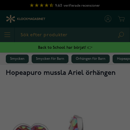
Hoppa till innehållet
9,613
verifierade recensioner
Cart
Sea
Back to School har börjat! 👉
Smycken
Smycken för Barn
Örhängen för Barn
Hopeapu
Hopeapuro mussla Ariel örhängen