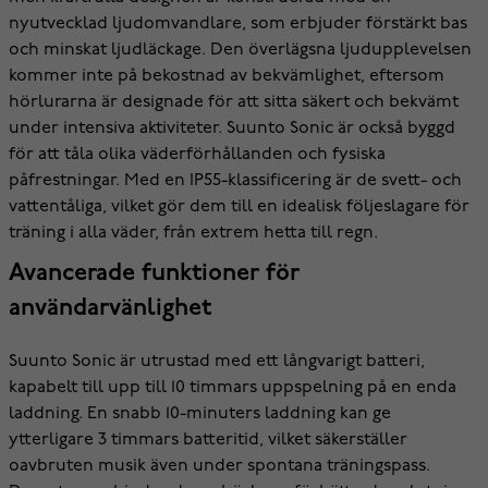
nyutvecklad ljudomvandlare, som erbjuder förstärkt bas
och minskat ljudläckage. Den överlägsna ljudupplevelsen
kommer inte på bekostnad av bekvämlighet, eftersom
hörlurarna är designade för att sitta säkert och bekvämt
under intensiva aktiviteter. Suunto Sonic är också byggd
för att tåla olika väderförhållanden och fysiska
påfrestningar. Med en IP55-klassificering är de svett- och
vattentåliga, vilket gör dem till en idealisk följeslagare för
träning i alla väder, från extrem hetta till regn.
Avancerade funktioner för
användarvänlighet
Suunto Sonic är utrustad med ett långvarigt batteri,
kapabelt till upp till 10 timmars uppspelning på en enda
laddning. En snabb 10-minuters laddning kan ge
ytterligare 3 timmars batteritid, vilket säkerställer
oavbruten musik även under spontana träningspass.