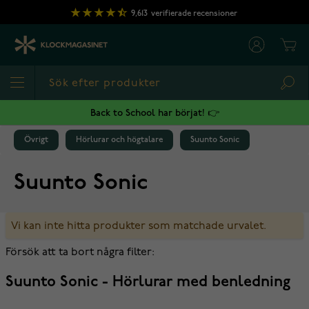
Hoppa till innehållet
9,613
verifierade recensioner
Cart
Sea
Back to School har börjat! 👉
Övrigt
Hörlurar och högtalare
Suunto Sonic
Suunto Sonic
Vi kan inte hitta produkter som matchade urvalet.
Försök att ta bort några filter:
Suunto Sonic - Hörlurar med benledning