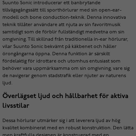
Suunto Sonic introducerar ett banbrytande
tillvägagångssätt till sporthörlurar med sin open-ear-
modell och bone conduction-teknik. Denna innovativa
teknik tillåter användare att njuta av sin favoritmusik
samtidigt som de förblir fullständigt medvetna om sin
omgivning. Till skillnad från traditionella in-ear hörlurar,
vilar Suunto Sonic bekvämt på käkbenet och håller
örongångarna öppna. Denna funktion är särskilt
fördelaktig för idrottare och utomhus entusiast som
behöver vara uppmärksamma om sin omgivning, vare sig
de navigerar genom stadstrafik eller njuter av naturens
ljud.
Överlägset ljud och hållbarhet för aktiva
livsstilar
Dessa hörlurar utmärker sig i att leverera ljud av hög
kvalitet kombinerat med en robust konstruktion. Den lätta
men kraftfulla designen är konstruerad med en