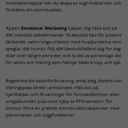
meditationsappar kan du skapa en lugn kvällsrutin och
förbättra din sömnkvalitet.
Appen
Emotional Wellbeing
hjälper dig hålla koll på
ditt mentala välbefinnande. Få aktuella tips för positivt
tänkande, samt roliga urtavlor med husdjurstema som
speglar ditt humör. Följ ditt känslotillstånd dag för dag
eller över längre perioder, och ta del av personliga råd
för sömn och träning som främjar både kropp och själ.
Registrera din kaloriförbrukning, antal steg, distans och
träningspass direkt i armbandet. Håll koll på
hjärthälsan och få varningar för förmaksflimmer eller
oregelbunden puls med hjälp av PPG-sensorn. För
kvinnor finns en praktisk menstruationskalender med
påminnelser och loggfunktioner.