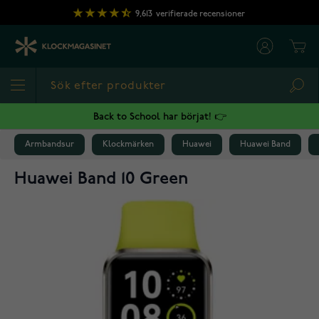
Hoppa till innehållet
9,613
verifierade recensioner
Cart
Sea
Back to School har börjat! 👉
Armbandsur
Klockmärken
Huawei
Huawei Band
Huawei Band 10 Green