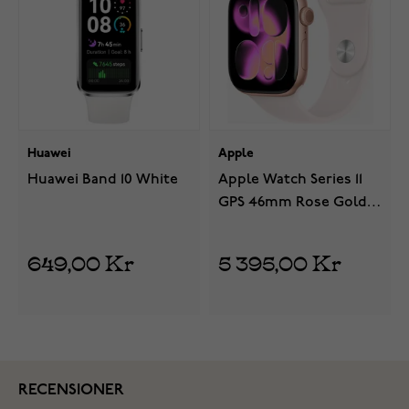
Huawei
Apple
Huawei Band 10 White
Apple Watch Series 11
GPS 46mm Rose Gold
Aluminium Case with
Light Blush Sport Band
649,00 Kr
5 395,00 Kr
MEV74QN/A
RECENSIONER