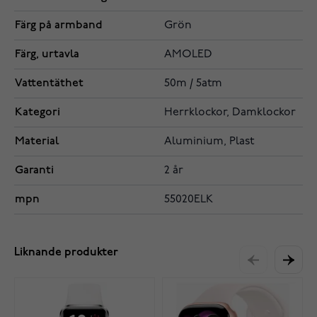
Färg på armband
Grön
Färg, urtavla
AMOLED
Vattentäthet
50m / 5atm
Kategori
Herrklockor, Damklockor
Material
Aluminium, Plast
Garanti
2 år
mpn
55020ELK
Liknande produkter