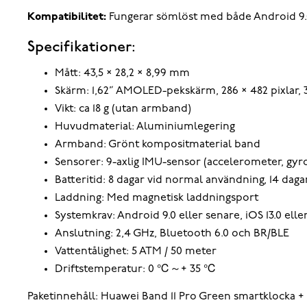
Kompatibilitet:
Fungerar sömlöst med både Android 9.0
Specifikationer:
Mått: 43,5 × 28,2 × 8,99 mm
Skärm: 1,62” AMOLED-pekskärm, 286 × 482 pixlar, 
Vikt: ca 18 g (utan armband)
Huvudmaterial: Aluminiumlegering
Armband: Grönt kompositmaterial band
Sensorer: 9-axlig IMU-sensor (accelerometer, gy
Batteritid: 8 dagar vid normal användning, 14 dag
Laddning: Med magnetisk laddningsport
Systemkrav: Android 9.0 eller senare, iOS 13.0 elle
Anslutning: 2,4 GHz, Bluetooth 6.0 och BR/BLE
Vattentålighet: 5 ATM / 50 meter
Driftstemperatur: 0 ℃～+ 35 ℃
Paketinnehåll: Huawei Band 11 Pro Green smartklocka +