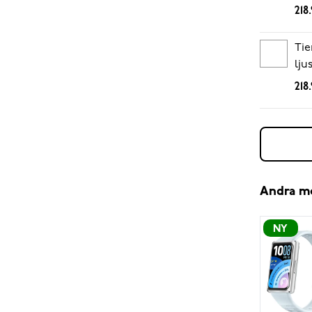
218
Tie
lju
218
Andra m
NY