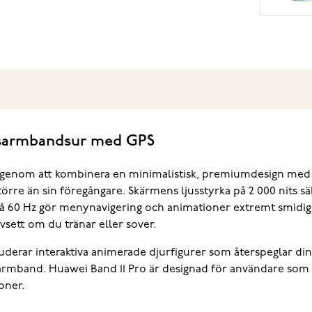
etsarmbandsur med GPS
vå genom att kombinera en minimalistisk, premiumdesign med 
 än sin föregångare. Skärmens ljusstyrka på 2 000 nits säke
på 60 Hz gör menynavigering och animationer extremt smidig
sett om du tränar eller sover.
kluderar interaktiva animerade djurfigurer som återspeglar din
) armband. Huawei Band 11 Pro är designad för användare som
oner.