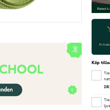
Fri frak
Köp til
Tie
nat
218
Tie
lju