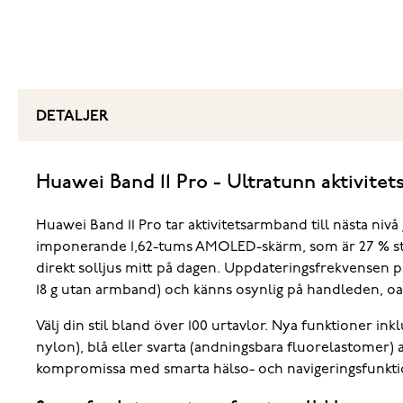
DETALJER
Huawei Band 11 Pro - Ultratunn aktivit
Huawei Band 11 Pro tar aktivitetsarmband till nästa ni
imponerande 1,62-tums AMOLED-skärm, som är 27 % större
direkt solljus mitt på dagen. Uppdateringsfrekvensen 
18 g utan armband) och känns osynlig på handleden, oav
Välj din stil bland över 100 urtavlor. Nya funktioner in
nylon), blå eller svarta (andningsbara fluorelastomer
kompromissa med smarta hälso- och navigeringsfunkti