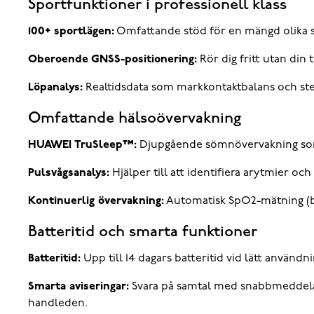
Sportfunktioner i professionell klass
100+ sportlägen:
Omfattande stöd för en mängd olika spo
Oberoende GNSS-positionering:
Rör dig fritt utan din 
Löpanalys:
Realtidsdata som markkontaktbalans och stega
Omfattande hälsoövervakning
HUAWEI TruSleep™:
Djupgående sömnövervakning som 
Pulsvågsanalys:
Hjälper till att identifiera arytmier oc
Kontinuerlig övervakning:
Automatisk SpO2-mätning (bl
Batteritid och smarta funktioner
Batteritid:
Upp till 14 dagars batteritid vid lätt använd
Smarta aviseringar:
Svara på samtal med snabbmeddeland
handleden.