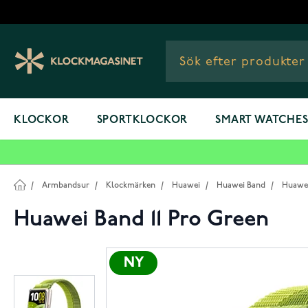
Hoppa till innehållet
KLOCKOR
SPORTKLOCKOR
SMART WATCHE
/
Armbandsur
/
Klockmärken
/
Huawei
/
Huawei Band
/
Huawei
Huawei Band 11 Pro Green
NY