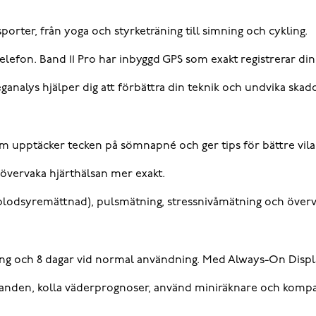
rter, från yoga och styrketräning till simning och cykling.
telefon. Band 11 Pro har inbyggd GPS som exakt registrerar din 
nalys hjälper dig att förbättra din teknik och undvika skado
upptäcker tecken på sömnapné och ger tips för bättre vila
h övervaka hjärthälsan mer exakt.
odsyremättnad), pulsmätning, stressnivåmätning och överva
ning och 8 dagar vid normal användning. Med Always-On Display
en, kolla väderprognoser, använd miniräknare och kompass,