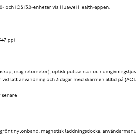
- och iOS 13.0-enheter via Huawei Health-appen.
347 ppi
roskop, magnetometer), optisk pulssensor och omgivningslju
ar vid lätt användning och 3 dagar med skärmen alltid på (AOD
r senare
 grönt nylonband, magnetisk laddningsdocka, användarmanual