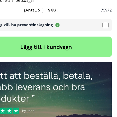
d: 3-5 arbetsdagar
(Antal: 5+)
SKU:
75972
g vill ha presentinslagning
Lägg till i kundvagn