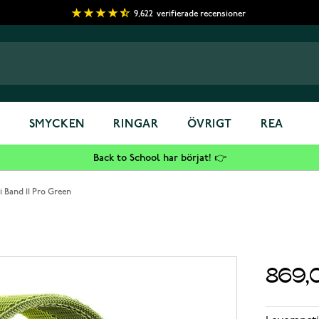
9,622
verifierade recensioner
S
SMYCKEN
RINGAR
ÖVRIGT
REA
Back to School har börjat! 👉
 Band 11 Pro Green
869,