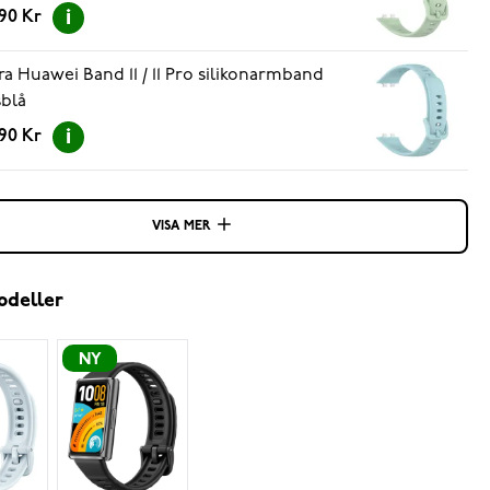
.90 Kr
ra Huawei Band 11 / 11 Pro silikonarmband
sblå
.90 Kr
VISA MER
odeller
NY