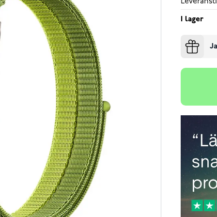
Leveransti
I lager
Ja