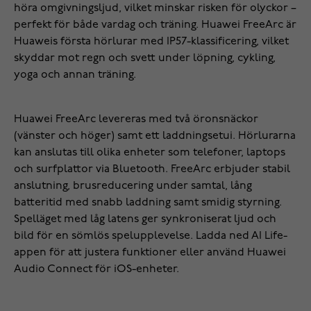
höra omgivningsljud, vilket minskar risken för olyckor –
perfekt för både vardag och träning. Huawei FreeArc är
Huaweis första hörlurar med IP57-klassificering, vilket
skyddar mot regn och svett under löpning, cykling,
yoga och annan träning.
Huawei FreeArc levereras med två öronsnäckor
(vänster och höger) samt ett laddningsetui. Hörlurarna
kan anslutas till olika enheter som telefoner, laptops
och surfplattor via Bluetooth. FreeArc erbjuder stabil
anslutning, brusreducering under samtal, lång
batteritid med snabb laddning samt smidig styrning.
Spelläget med låg latens ger synkroniserat ljud och
bild för en sömlös spelupplevelse. Ladda ned AI Life-
appen för att justera funktioner eller använd Huawei
Audio Connect för iOS-enheter.