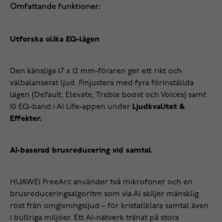
Omfattande funktioner:
Utforska olika EQ-lägen
Den känsliga 17 x 12 mm-föraren ger ett rikt och
välbalanserat ljud. Finjustera med fyra förinställda
lägen (Default, Elevate, Treble boost och Voices) samt
10 EQ-band i AI Life-appen under
Ljudkvalitet &
Effekter.
AI-baserad brusreducering vid samtal
HUAWEI FreeArc använder två mikrofoner och en
brusreduceringsalgoritm som via AI skiljer mänsklig
röst från omgivningsljud – för kristallklara samtal även
i bullriga miljöer. Ett AI-nätverk tränat på stora