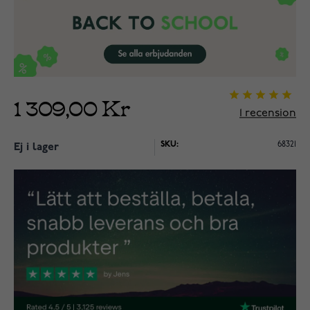
1 309,00 Kr
1
recension
SKU:
68321
Ej i lager