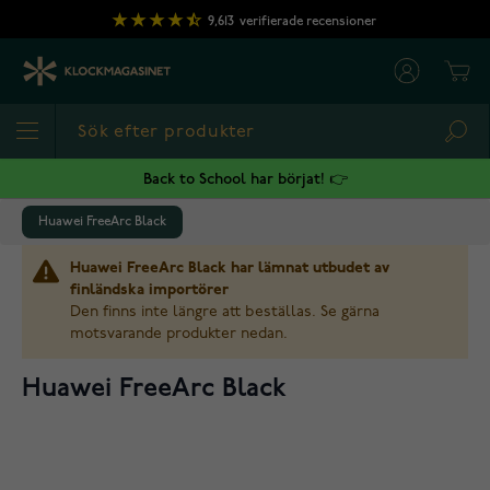
Hoppa till innehållet
9,613
verifierade recensioner
Cart
Sea
Back to School har börjat! 👉
Huawei FreeArc Black
Huawei FreeArc Black har lämnat utbudet av
finländska importörer
Den finns inte längre att beställas. Se gärna
motsvarande produkter nedan.
Huawei FreeArc Black