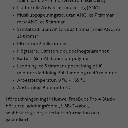
foam: L, M, S – M monterat som standard)
Ljudteknik: Aktiv brusreducering (ANC)
Musikuppspelningstid: utan ANC: ca 7 timmar,
med ANC: ca 5 timmar
Samtalstid: utan ANC: ca 33 timmar, med ANC: ca
23 timmar
Mikrofon: 3 mikrofoner
Högtalare: Ultrasonic dubbelhögtalarenhet
Batteri: 55 mAh litiumjon-polymer
Laddning: ca 3 timmar uppspelning på 10
minuters laddning. Full laddning ca 40 minuter.
Arbetstemperatur: 0 °C – +35 °C
Anslutning: Bluetooth 5.2
I förpackningen ingår Huawei FreeBuds Pro 4 Black-
hörlurar, laddningsfodral, USB-C-kabel,
snabbstartsguide, säkerhetsinformation och
garantikort.