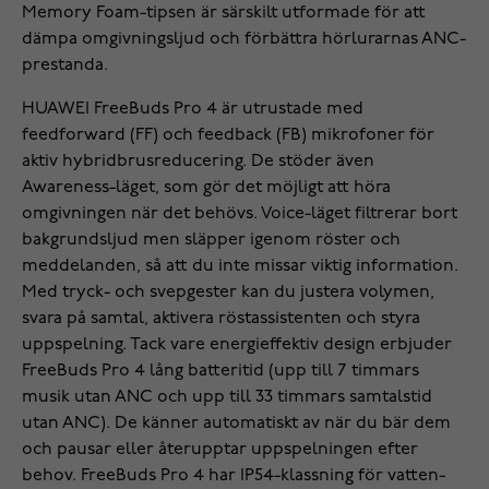
Memory Foam-tipsen är särskilt utformade för att
dämpa omgivningsljud och förbättra hörlurarnas ANC-
prestanda.
HUAWEI FreeBuds Pro 4 är utrustade med
feedforward (FF) och feedback (FB) mikrofoner för
aktiv hybridbrusreducering. De stöder även
Awareness-läget, som gör det möjligt att höra
omgivningen när det behövs. Voice-läget filtrerar bort
bakgrundsljud men släpper igenom röster och
meddelanden, så att du inte missar viktig information.
Med tryck- och svepgester kan du justera volymen,
svara på samtal, aktivera röstassistenten och styra
uppspelning. Tack vare energieffektiv design erbjuder
FreeBuds Pro 4 lång batteritid (upp till 7 timmars
musik utan ANC och upp till 33 timmars samtalstid
utan ANC). De känner automatiskt av när du bär dem
och pausar eller återupptar uppspelningen efter
behov. FreeBuds Pro 4 har IP54-klassning för vatten-