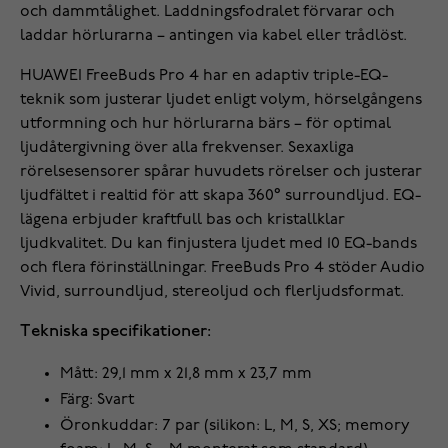
och dammtålighet. Laddningsfodralet förvarar och
laddar hörlurarna – antingen via kabel eller trådlöst.
HUAWEI FreeBuds Pro 4 har en adaptiv triple-EQ-
teknik som justerar ljudet enligt volym, hörselgångens
utformning och hur hörlurarna bärs – för optimal
ljudåtergivning över alla frekvenser. Sexaxliga
rörelsesensorer spårar huvudets rörelser och justerar
ljudfältet i realtid för att skapa 360° surroundljud. EQ-
lägena erbjuder kraftfull bas och kristallklar
ljudkvalitet. Du kan finjustera ljudet med 10 EQ-bands
och flera förinställningar. FreeBuds Pro 4 stöder Audio
Vivid, surroundljud, stereoljud och flerljudsformat.
Tekniska specifikationer:
Mått: 29,1 mm x 21,8 mm x 23,7 mm
Färg: Svart
Öronkuddar: 7 par (silikon: L, M, S, XS; memory