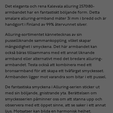
Det eleganta och rena Kalevala alluring 2570180-
armbandet har en fantastiskt böljande form. Detta
smalare alluring-armband mäter 31 mm i bredd och är
handgjort i Finland av 99% återvunnet silver.
Alluring-sortimentet kännetecknas av sin
pusselliknande sammankoppling, vilket skapar
mångsidighet i smyckena. Det här armbandet kan
också bäras tillsammans med ett annat liknande
armband eller alternativt med det bredare alluring-
armbandet. Testa också att kombinera med ett
bronsarmband för att skapa ett tvåfärgat smyckesset.
Armbanden ligger mot varandra som bitar i ett pussel.
De fantastiska smyckena i Alluring-serien sticker ut
med sin böljande, gnistrande yta. Berättelsen om
smyckesserien påminner oss om att stanna upp och
observera med ett öppet sinne, att se saker i ett annat
ljus. Motsatser kan bilda en harmonisk helhet.