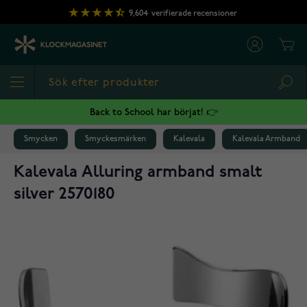
Hoppa till innehållet
9,604
verifierade recensioner
Cart
Sea
Back to School har börjat! 👉
Smycken
Smyckesmärken
Kalevala
Kalevala Armband
Kalevala Alluring armband smalt
silver 2570180