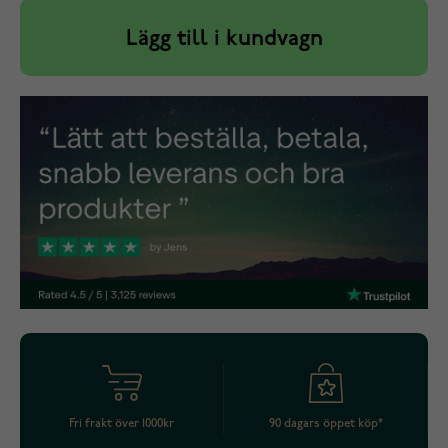
Lägg till i kundvagn
Fri frakt över 1000kr
90 dagars öppet köp*