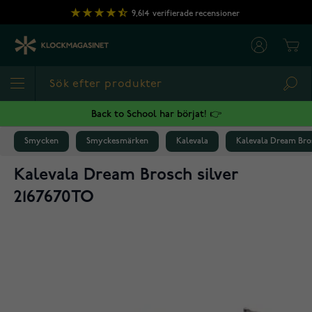
Hoppa till innehållet
9,614
verifierade recensioner
Cart
Sea
Back to School har börjat! 👉
Smycken
Smyckesmärken
Kalevala
Kalevala Dream Bros
Kalevala Dream Brosch silver
2167670TO