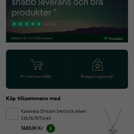
Fri frakt över 1000kr
90 dagars öppet köp*
Köp tillsammans med
Kalevala Dream berlock silver
2267670TO45
3685.00 Kr