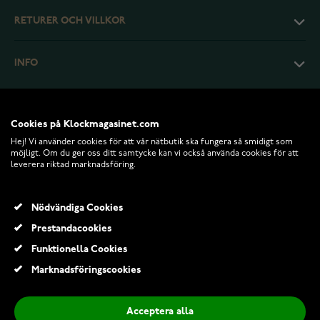
RETURER OCH VILLKOR
INFO
Cookies på Klockmagasinet.com
Hej! Vi använder cookies för att vår nätbutik ska fungera så smidigt som
möjligt. Om du ger oss ditt samtycke kan vi också använda cookies för att
leverera riktad marknadsföring.
Nödvändiga Cookies
Prestandacookies
© 2026 Klockmagasinet.com
Funktionella Cookies
Kalevala Dream Brosch silver 2167670TO
Marknadsföringscookies
3 520,00 Kr
Acceptera alla
Lägg till i kundvagn