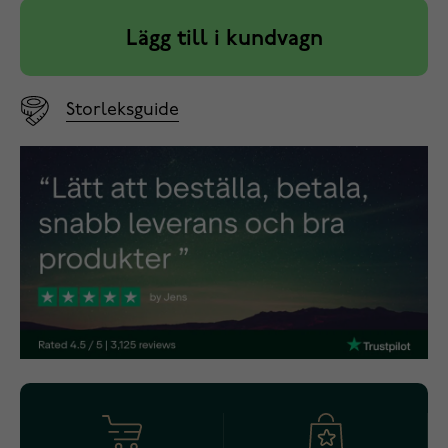
Lägg till i kundvagn
Storleksguide