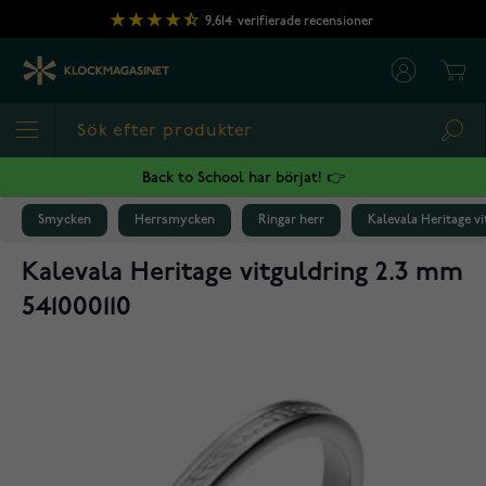
Hoppa till innehållet
9,614
verifierade recensioner
Cart
Sea
Back to School har börjat! 👉
Smycken
Herrsmycken
Ringar herr
Kalevala Heritage vi
Kalevala Heritage vitguldring 2.3 mm
541000110